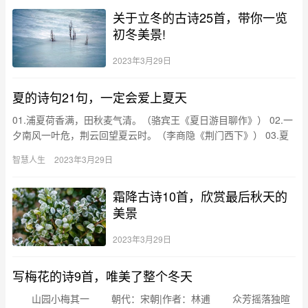
关于立冬的古诗25首，带你一览
初冬美景!
2023年3月29日
夏的诗句21句，一定会爱上夏天
01.浦夏荷香满，田秋麦气清。（骆宾王《夏日游目聊作》） 02.一
夕南风一叶危，荆云回望夏云时。（李商隐《荆门西下》） 03.夏
雨万壑凑，沣涨暮浑浑。（韦应物《观沣水涨》） 04….
智慧人生
2023年3月29日
霜降古诗10首，欣赏最后秋天的
美景
2023年3月29日
写梅花的诗9首，唯美了整个冬天
山园小梅其一 朝代：宋朝|作者：林逋 众芳摇落独暄