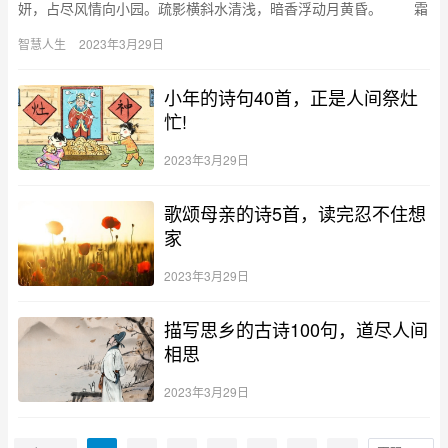
妍，占尽风情向小园。疏影横斜水清浅，暗香浮动月黄昏。 霜
禽欲下先偷眼，粉蝶如知合断魂。幸有微吟可相狎，不须檀板共
智慧人生
2023年3月29日
金…
小年的诗句40首，正是人间祭灶
忙!
2023年3月29日
歌颂母亲的诗5首，读完忍不住想
家
2023年3月29日
描写思乡的古诗100句，道尽人间
相思
2023年3月29日