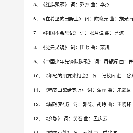
5、《红旗飘飘》 词：乔方 曲：李杰
6、《在希望的田野上》 词：陈晓光 曲：施光
7、《祖国不会忘记》 词：张月谭 曲：曹进
8、《党建是魂》 词：田七 曲：栾凯
9、《中国少年先锋队队歌》 词：周郁辉 曲：
10、《年轻的朋友来相会》 词：张枚同 曲：谷
11、《唱支山歌给党听》 词：蕉萍 曲：朱践耳
12、《超越梦想》 词：韩葆、胡峥 曲：王晓锋
13、《乡愁》 词：黄石 曲：孟庆云
14、《咱老百姓》 词：云剑 曲：戚建波