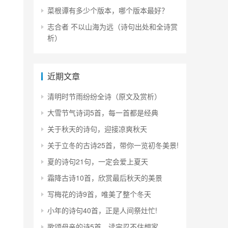
菜根谭有多少个版本，哪个版本最好？
志合者 不以山海为远（诗句出处和全诗赏
析）
近期文章
清明时节雨纷纷全诗（原文及赏析）
大雪节气诗词5首，每一首都是经典
关于秋天的诗句，迎接凉爽秋天
关于立冬的古诗25首，带你一览初冬美景!
夏的诗句21句，一定会爱上夏天
霜降古诗10首，欣赏最后秋天的美景
写梅花的诗9首，唯美了整个冬天
小年的诗句40首，正是人间祭灶忙!
歌颂母亲的诗5首，读完忍不住想家