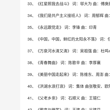
33、《红星照我去战斗》 词：邬大为 曲：傅庚
34、《我们是共产主义接班人》 词：周郁辉 曲
35、《永远跟党走》 词：李锋 曲：印青
36、《中国，中国，鲜红的太阳永不落》 词：
37、《万泉河水清又清》 词：吴祖强 曲：杜鸣
38、《青春舞曲》 词：陈歌辛 曲：李厚襄
39、《美丽中国走起来》 词：陈维东、周澎 曲
40、《洪湖水浪打浪》 词：集体 曲张敬安、欧
41、《父老乡亲》 词：石顺义 曲：王锡仁
42、《歌声与微笑》 词：王建 曲：谷建芬