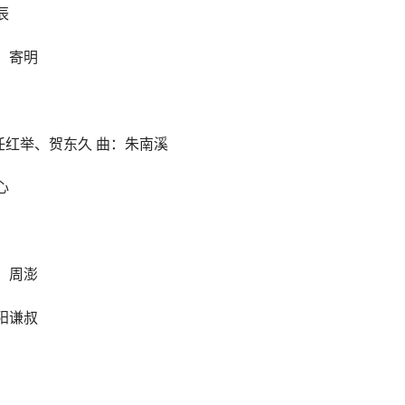
辰
：寄明
任红举、贺东久 曲：朱南溪
心
：周澎
阳谦叔