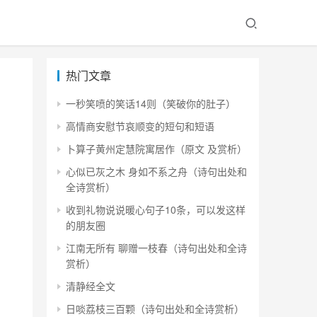
热门文章
一秒笑喷的笑话14则（笑破你的肚子）
高情商安慰节哀顺变的短句和短语
卜算子黄州定慧院寓居作（原文 及赏析）
心似已灰之木 身如不系之舟（诗句出处和
全诗赏析）
收到礼物说说暖心句子10条，可以发这样
的朋友圈
江南无所有 聊赠一枝春（诗句出处和全诗
赏析）
清静经全文
日啖荔枝三百颗（诗句出处和全诗赏析）