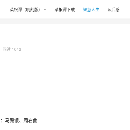
）
菜根谭（明刻版）
菜根谭下载
智慧人生
读后感
阅读 1042
艳
曲：马殿银、周右曲