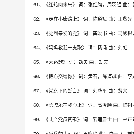
61、《红船向未来》 词：张红旗，周羽强 曲：
62、《走在小康路上》 词：陈道斌 曲：王黎光
63、《党啊亲爱的党》 词：龚爱书 曲：马殿银
64、《妈妈教我一支歌》 词：杨涌 曲：刘虹
65、《大路歌》 词：劫夫 曲：劫夫
66、《把心交给你》 词：黄石，陈道斌 曲：李
67、《党旗下的誓言》 词：刘华平 曲：贤文
68、《长城永在我心上》 词：高泽顺 曲：陆
69、《共产党员赞歌》 词：爱莲居士 曲：林正
70、《当兵的人》 词：王晓玲 曲：减云飞，刘