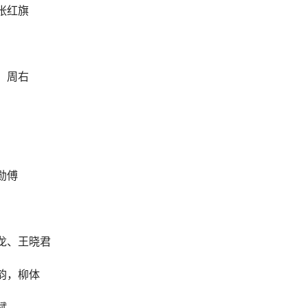
张红旗
，周右
勋傅
祖龙、王晓君
韵，柳体
斌