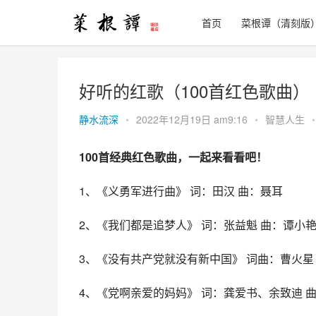
首页
菜根谭（清刻版
好听的红歌（100首红色歌曲）
静水流深
•
2022年12月19日 am9:16
•
智慧人生
•
100首经典红色歌曲，一起来看看吧！
1、《义勇军进行曲》 词：田汉 曲：聂耳
2、《我们都是追梦人》 词：张益魁 曲：谭小
3、《没有共产党就没有新中国》 词曲：曹火星
4、《党啊亲爱的妈妈》 词：龚爱书、余致迪 