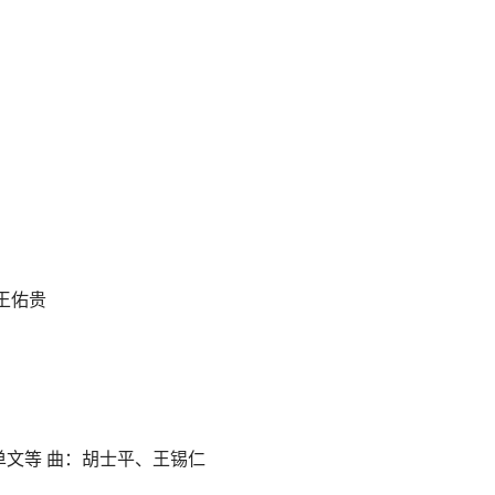
王佑贵
单文等 曲：胡士平、王锡仁