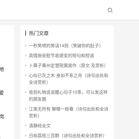
热门文章
一秒笑喷的笑话14则（笑破你的肚子）
高情商安慰节哀顺变的短句和短语
卜算子黄州定慧院寓居作（原文 及赏析）
地
心似已灰之木 身如不系之舟（诗句出处和
全诗赏析）
收到礼物说说暖心句子10条，可以发这样
爱
的朋友圈
江南无所有 聊赠一枝春（诗句出处和全诗
赏析）
岗
！
清静经全文
日啖荔枝三百颗（诗句出处和全诗赏析）