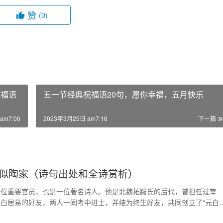
赞
(0)
祝福语
五一节经典祝福语20句，愿你幸福，五月快乐
am7:00
2023年3月25日 am7:16
下一篇
似陶家（诗句出处和全诗赏析）
一位重要官员，也是一位著名诗人。他是北魏拓跋氏的后代，曾担任过宰
白居易的好友，两人一同考中进士，并结为终生好友，共同创立了“元白体
元稹的仕途跌宕…