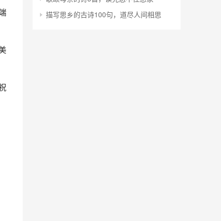
端
描写思乡的古诗100句，道尽人间相思
美
祝