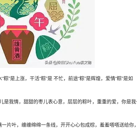
“粽”是上涨，干活“粽”是 不忙，前途“粽”是辉煌，爱情“粽”是如
米儿是我情，甜甜的枣儿表心意，层层的粽叶，重重的爱，你是我
美满一片叶，缠缠绵绵一条线，开开心心包成棕，羞羞嗒嗒送给你