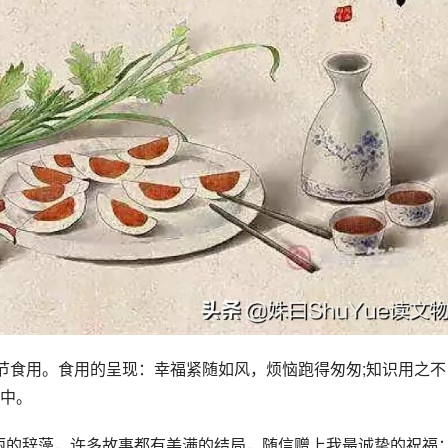
午节食用。食用的呈现：幸福紧随如风，烦恼跑得匆匆;知识用之不
中。
华丽的辞藻，许多故事都有美满的结局，随信赠上我最诚挚的祝福