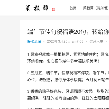
首页
菜根谭（清刻版
端午节佳句祝福语20句，转给
静水流深
•
2023年3月25日 am7:03
•
智慧人生
•
1.愿幸福就像一根根粽绳，紧紧地缠住你；愿
环绕着你。衷心祝你端午节幸福快乐美满！
2.五月五，端午节，信息祝福不停歇；端午节
心传，送祝愿，愿你身体永康健；五月初五端午
3.香香的粽子好兆头，风调雨顺不发愁。甜甜
碧绿秀，轻轻的龙舟自由的游，红红的太阳照额