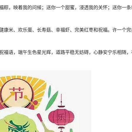
幸福粽，映着我的问候；送你一个甜蜜，浸透我的关怀；送你一条
着健康米、欢乐蛋、长寿菇、幸福虾、完美红枣和祝福。许一个完
句祝福语，端午生色星光辉，道路平稳无妨碍，心静安宁乐相随，