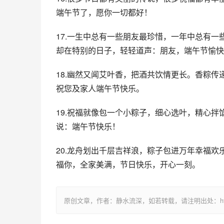
端午节了，愿你一切都好！
17.一生中总有一些朋友最珍惜，一年中总有
却在特别的日子，轻轻道声：朋友，端午节愉快
18.幽然又闻艾叶香，把酒共饮情更长。香粽
祝您及家人端午节快乐。
19.祝福就像包一个小粽子，细心选叶，精心
说：端午节快乐！
20.龙舟划出千层吉祥浪，粽子包进万年幸福
福你，全家美满，节日快乐，开心一刻。
原创文章，作者：静水流深，如若转载，请注明出处：https://www.ca