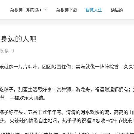
）
菜根谭（明刻版）
菜根谭下载
智慧人生
读后感
你身边的人吧
阅读 11
快乐就像一片片粽叶，团团地围住你；美满就像一阵阵粽香，久久
，吃粽子，甜蜜生活尽好事；赏舞狮，游龙舟，福运财运都拥有；
节，幸福欢乐大团结。
的粽子好年头，五谷丰登年年有。清清的河水欢快的流，高高的山
头。火辣辣的情歌自由地吼，热乎乎的祝福请您收~端午节快乐