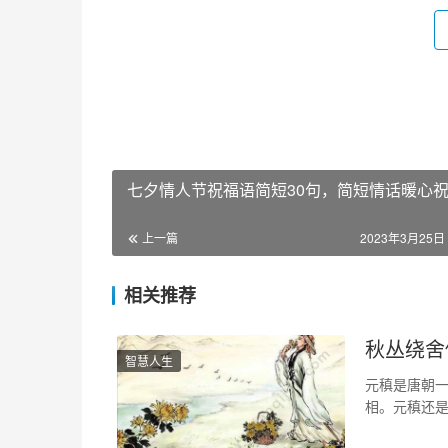
七夕情人节祝福语简短30句，简短情话暖心
上一篇
2023年3月25日 
相关推荐
秋丛绕舍
智慧人生
元稹是唐朝
相。元稹还是
诗词。 虽然