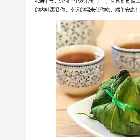
4.端午节，送你一个欢乐“粽子〞，先帮你剥
的内叶裹紧你，幸运的糯米任你吃，端午安康！