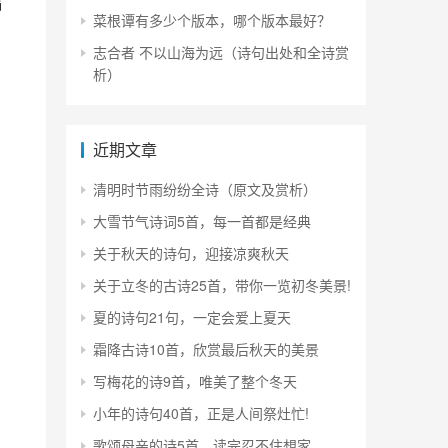
福
菜根谭有多少个版本，哪个版本最好？
志合者 不以山海为远（诗句出处和全诗赏
析）
近期文章
清明时节雨纷纷全诗（原文及赏析）
大雪节气诗词5首，每一首都是经典
关于秋天的诗句，迎接凉爽秋天
关于立冬的古诗25首，带你一览初冬美景!
夏的诗句21句，一定会爱上夏天
霜降古诗10首，欣赏最后秋天的美景
写梅花的诗9首，唯美了整个冬天
小年的诗句40首，正是人间祭灶忙!
歌颂母亲的诗5首，读完忍不住想家