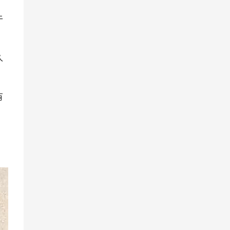
午
久
有
，