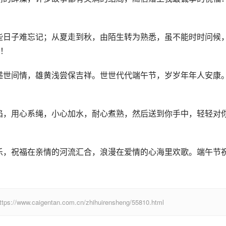
一些日子难忘记；从夏走到秋，由陌生转为熟悉，虽不能时时问候
！
传递世间情，雄黄浅尝保吉祥。世世代代端午节，岁岁年年人安康
拌馅，用心系绳，小心加水，耐心煮熟，然后送到你手中，轻轻对
欢乐，祝福在亲情的河流汇合，浪漫在爱情的心海里欢歌。端午节
igentan.com.cn/zhihuirensheng/55810.html