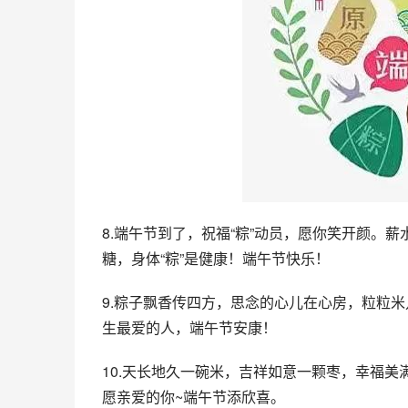
8.端午节到了，祝福“粽”动员，愿你笑开颜。薪水
糖，身体“粽”是健康！端午节快乐！
9.粽子飘香传四方，思念的心儿在心房，粒粒
生最爱的人，端午节安康！
10.天长地久一碗米，吉祥如意一颗枣，幸福
愿亲爱的你~端午节添欣喜。