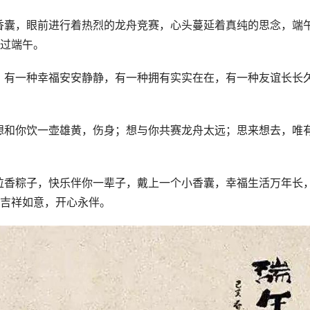
的香囊，眼前进行着热烈的龙舟竞赛，心头蔓延着真纯的思念，端
过端午。
淡，有一种幸福安安静静，有一种拥有实实在在，有一种友谊长长
；想和你饮一壶雄黄，伤身；想与你共赛龙舟太远；思来想去，唯
一粒香粽子，快乐伴你一辈子，戴上一个小香囊，幸福生活万年长
吉祥如意，开心永伴。