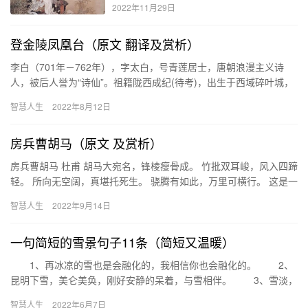
2022年11月29日
登金陵凤凰台（原文 翻译及赏析）
李白（701年－762年），字太白，号青莲居士，唐朝浪漫主义诗
人，被后人誉为“诗仙”。祖籍陇西成纪(待考)，出生于西域碎叶城，
4岁再随父迁至剑南道绵州。李白存世诗文千余篇，有《李太…
智慧人生
2022年8月12日
房兵曹胡马（原文 及赏析）
房兵曹胡马 杜甫 胡马大宛名，锋棱瘦骨成。 竹批双耳峻，风入四蹄
轻。 所向无空阔，真堪托死生。 骁腾有如此，万里可横行。 这是一
首咏物言志诗。注家一般认为作于开元二十八年（740）…
智慧人生
2022年9月14日
一句简短的雪景句子11条（简短又温暖）
1、再冰凉的雪也是会融化的，我相信你也会融化的。 2、
昆明下雪，美仑美奂，刚好安静的呆着，与雪相伴。 3、雪淡，
云闲，夜悄然伏现，带来风的眷恋。那风旋转得妙伶般柔软，呼…
智慧人生
2022年6月7日