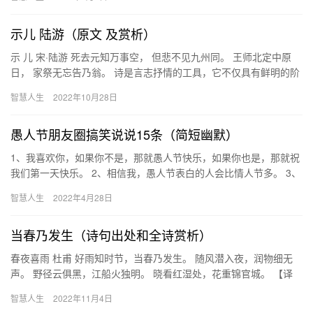
示儿 陆游（原文 及赏析）
示 儿 宋·陆游 死去元知万事空， 但悲不见九州同。 王师北定中原
日， 家祭无忘告乃翁。 诗是言志抒情的工具，它不仅具有鲜明的阶
级性、时代性，同时也是诗人人格和世界观的具体体现。“…
智慧人生
2022年10月28日
愚人节朋友圈搞笑说说15条（简短幽默）
1、我喜欢你，如果你不是，那就愚人节快乐，如果你也是，那就祝
我们第一天快乐。 2、相信我，愚人节表白的人会比情人节多。 3、
愚人节并不是给愚人过的节，而是给说谎的人一次说真话的机会…
智慧人生
2022年4月28日
当春乃发生（诗句出处和全诗赏析）
春夜喜雨 杜甫 好雨知时节，当春乃发生。 随风潜入夜，润物细无
声。 野径云俱黑，江船火独明。 晓看红湿处，花重锦官城。 【译
文】 好雨知道下雨的节气，正是在春天植物萌发生长的时候。…
智慧人生
2022年11月4日