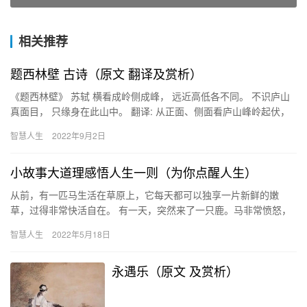
相关推荐
题西林壁 古诗（原文 翻译及赏析）
《题西林壁》 苏轼 横看成岭侧成峰， 远近高低各不同。 不识庐山
真面目， 只缘身在此山中。 翻译: 从正面、侧面看庐山峰岭起伏，
从远、近、高、低不同角度看(庐山)呈现不同的样子。…
智慧人生
2022年9月2日
小故事大道理感悟人生一则（为你点醒人生）
从前，有一匹马生活在草原上，它每天都可以独享一片新鲜的嫩
草，过得非常快活自在。 有一天，突然来了一只鹿。马非常愤怒，
觉得鹿闯入自己的领地，侵犯了自己。 于是，马便请求人帮它赶走
智慧人生
2022年5月18日
鹿。…
永遇乐（原文 及赏析）