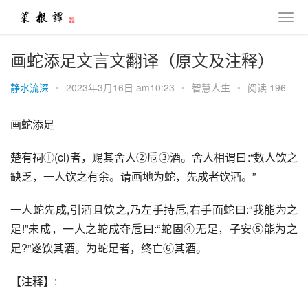
画蛇添足文言文翻译（原文及注释）
静水流深
•
2023年3月16日 am10:23
•
智慧人生
•
阅读 196
画蛇添足
楚有祠①(cl)者，赐其舍人②卮③酒。舍人相谓曰:“数人饮之
缺乏，一人饮之有余。请画地为蛇，先成者饮酒。”
一人蛇先成,引酒且饮之,乃左手持卮,右手面蛇曰:“我能为之
足!”未成，一人之蛇成夺卮曰:“蛇固④无足，子安⑤能为之
足?”遂饮其酒。为蛇足者，终亡⑥其酒。
【注释】: