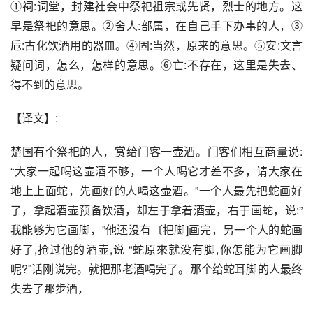
①祠:词堂，封建社会中祭祀祖宗或先贤，烈士的地方。这
早是祭祀的意思。②舍人:部属，在自己手下办事的人，③
卮:古化饮酒用的器皿。④固:当然，原来的意思。⑤安:文言
疑问词，怎么，怎样的意思。⑥亡:不存在，这里是失去、
得不到的意思。
【译文】:
楚国有个祭祀的人，赏给门客一壶酒。门客们相互商量说:
“大家一起喝这壶酒不够，一个人喝它才差不多，请大家在
地上上面蛇，先画好的人喝这壶酒。”一个人最先把蛇画好
了，拿起酒壶预备饮酒，却左于拿着酒壶，右于画蛇，说:”
我能够为它画脚，”他还没有〔把脚]画完，另一个人的蛇画
好了,抢过他的酒壶,说 “蛇原來就没有脚,你怎能为它画脚
呢?”话刚说完。就把那老酒喝完了。那个给蛇耳脚的人最终
失去了那步酒，