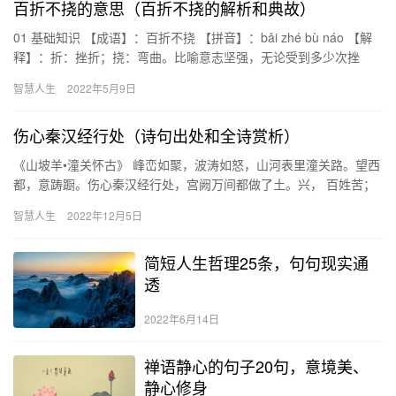
百折不挠的意思（百折不挠的解析和典故）
01 基础知识 【成语】：百折不挠 【拼音】：bǎi zhé bù náo 【解
释】：折：挫折；挠：弯曲。比喻意志坚强，无论受到多少次挫
折，毫不动摇退缩。 【出处】：汉·蔡邕《太尉…
智慧人生
2022年5月9日
伤心秦汉经行处（诗句出处和全诗赏析）
《山坡羊•潼关怀古》 峰峦如聚，波涛如怒，山河表里潼关路。望西
都，意踌蹰。伤心秦汉经行处，宫阙万间都做了土。兴， 百姓苦；
亡，百姓苦。 （作者：元·张养浩） 作者简介： 张养浩（1…
智慧人生
2022年12月5日
简短人生哲理25条，句句现实通
透
2022年6月14日
禅语静心的句子20句，意境美、
静心修身