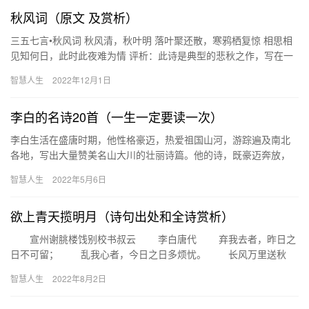
秋风词（原文 及赏析）
三五七言•秋风词 秋风清，秋叶明 落叶聚还散，寒鸦栖复惊 相思相
见知何日，此时此夜难为情 评析：此诗是典型的悲秋之作，写在一
个深秋的月夜，诗人望着高悬天空的明月，看着栖息在已经落完…
智慧人生
2022年12月1日
李白的名诗20首（一生一定要读一次）
李白生活在盛唐时期，他性格豪迈，热爱祖国山河，游踪遍及南北
各地，写出大量赞美名山大川的壮丽诗篇。他的诗，既豪迈奔放，
又清新飘逸，而且想象丰富，意境奇妙，语言轻快，人们称他为“诗
智慧人生
2022年5月6日
仙”…
欲上青天揽明月（诗句出处和全诗赏析）
宣州谢朓楼饯别校书叔云 李白唐代 弃我去者，昨日之
日不可留； 乱我心者，今日之日多烦忧。 长风万里送秋
雁，对此可以酣高楼。 蓬莱文章建安骨，中间小谢又清发。…
智慧人生
2022年8月2日