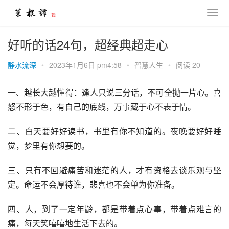
好听的话24句，超经典超走心
静水流深
•
2023年1月6日 pm4:58
•
智慧人生
•
阅读 20
一、越长大越懂得：逢人只说三分话，不可全抛一片心。喜
怒不形于色，有自己的底线，万事藏于心不表于情。
二、白天要好好读书，书里有你不知道的。夜晚要好好睡
觉，梦里有你想要的。
三、只有不回避痛苦和迷茫的人，才有资格去谈乐观与坚
定。命运不会厚待谁，悲喜也不会单为你准备。
四、人，到了一定年龄，都是带着点心事，带着点难言的
痛，每天笑嘻嘻地生活下去的。