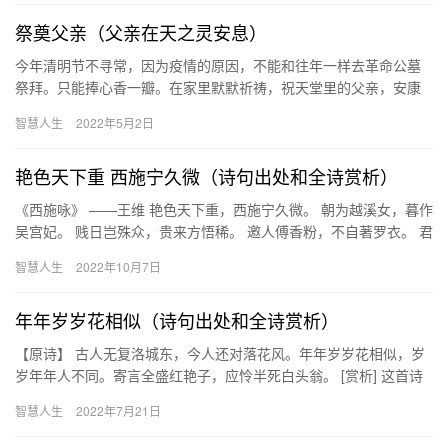
祭奠父亲（父亲在天之灵安息）
今年清明节不寻常，因为疫情的原因，不能和往年一样去革命公墓
祭拜。只能捧心香一瓣。在家里默默祈祷，祝天堂里的父亲，安康
快乐。 父亲名讳张业精，1932年生人，2012年去世，离开我们…
智慧人生
2022年5月2日
艳色天下重 西施宁久微（诗句出处和全诗赏析）
《西施咏》 ——王维 艳色天下重，西施宁久微。 朝为越溪女，暮作
吴宫妃。 贱日岂殊众，贵来方悟稀。 邀人傅香粉，不自著罗衣。 君
宠益娇态，君怜无是非。 当时浣纱伴，莫得同车归。 持…
智慧人生
2022年10月7日
年年岁岁花相似（诗句出处和全诗赏析）
【原诗】 古人无复洛城东，今人还对落花风。年年岁岁花相似，岁
岁年年人不同。寄言全盛红艳子，应怜半死白头翁。 [赏析] 这首诗
描写洛阳女子年轻时的快乐和年老时的不幸。从青春女子写到白…
智慧人生
2022年7月21日