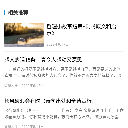
相关推荐
哲理小故事短篇6则《原文和启
示》
2022年6月7日
感人的话15条，真令人感动又深思
一、最好的报复不是毁掉对方，更不是毁掉自己，而是要过的比他
幸福 二、有时候被身边的人误会了，你就不要再去向他解释了，既
然他不相信你，你干嘛还要去解释。就算解释你赢了，你也赢不了
智慧人生
2022年6月24日
他心…
长风破浪会有时（诗句出处和全诗赏析）
《行路难》（其一） 作者： 李白 金樽清酒斗十千，玉盘
珍羞直万钱。 停杯投筯不能食，拔剑击柱心茫然。 欲渡黄河冰塞
川，将登太行雪满山。 闲来垂钓碧溪上，忽复乘舟梦日边。 …
智慧人生
2022年8月1日