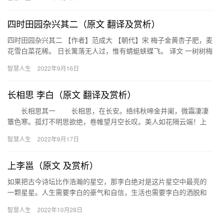
四时田园杂兴其二（原文 翻译及赏析）
四时田园杂兴其二 【作者】范成大 【朝代】宋 梅子金黄杏子肥，麦
花雪白菜花稀。 日长篱落无人过，惟有蜻蜓蛱蝶飞。 译文 一树树梅
子变得金黄，杏子也越长越大了；荞麦花一片雪白，油菜花…
智慧人生
2022年9月16日
长相思 李白（原文 翻译及赏析）
长相思其一 长相思，在长安。络纬秋啼金井阑，微霜凄凄
簟色寒。孤灯不明思欲绝，卷帷望月空长叹。美人如花隔云端！上
有青冥之长天，下有渌水之波澜。天长路远魂飞苦，梦魂不到关山
智慧人生
2022年9月17日
难。…
上李邕（原文 及赏析）
如果把古今诗坛比作浩瀚的星空，那李白绝对是这片星空中最亮的
一颗星星。人生需要李白的豪气和自信，生活也需要李白的洒脱和
诗意，自信又富有才华，这样的人格魅力任何人都很难不去喜欢和
智慧人生
2022年10月28日
欣赏。…