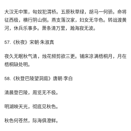
大汉无中策，匈奴犯渭桥。五原秋草绿，胡马一何骄。命将
征西极，横行阴山侧。燕支落汉家，妇女无华色。转战渡黄
河，休兵乐事多。萧条清万里，瀚海寂无波。
57.《秋夜》宋朝·朱淑真
夜久无眠秋气清，烛花频剪欲三更。铺床凉满梧桐月，月在
梧桐缺处明。
58.《秋登巴陵望洞庭》唐朝·李白
清晨登巴陵，周览无不极。
明湖映天光，彻底见秋色。
秋色何苍然，际海俱澄鲜。