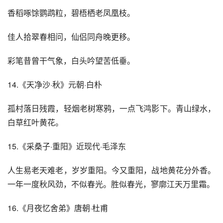
香稻啄馀鹦鹉粒，碧梧栖老凤凰枝。
佳人拾翠春相问，仙侣同舟晚更移。
彩笔昔曾干气象，白头吟望苦低垂。
14.《天净沙·秋》元朝·白朴
孤村落日残霞，轻烟老树寒鸦，一点飞鸿影下。青山绿水，
白草红叶黄花。
15.《采桑子·重阳》近现代·毛泽东
人生易老天难老，岁岁重阳。今又重阳，战地黄花分外香。
一年一度秋风劲，不似春光。胜似春光，寥廓江天万里霜。
16.《月夜忆舍弟》唐朝·杜甫