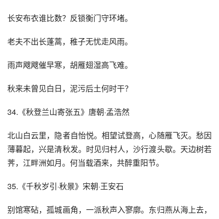
长安布衣谁比数？反锁衡门守环堵。
老夫不出长蓬蒿，稚子无忧走风雨。
雨声飕飕催早寒，胡雁翅湿高飞难。
秋来未曾见白日，泥污后土何时干？
34.《秋登兰山寄张五》唐朝·孟浩然
北山白云里，隐者自怡悦。相望试登高，心随雁飞灭。愁因
薄暮起，兴是清秋发。时见归村人，沙行渡头歇。天边树若
荠，江畔洲如月。何当载酒来，共醉重阳节。
35.《千秋岁引·秋景》宋朝·王安石
别馆寒砧，孤城画角，一派秋声入寥廓。东归燕从海上去，