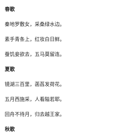
春歌
秦地罗敷女，采桑绿水边。
素手青条上，红妆白日鲜。
蚕饥妾欲去，五马莫留连。
夏歌
镜湖三百里，菡萏发荷花。
五月西施采，人看隘若耶。
回舟不待月，归去越王家。
秋歌