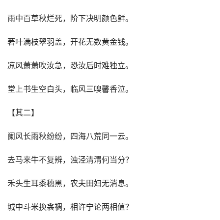
雨中百草秋烂死，阶下决明颜色鲜。
著叶满枝翠羽盖，开花无数黄金钱。
凉风萧萧吹汝急，恐汝后时难独立。
堂上书生空白头，临风三嗅馨香泣。
【其二】
阑风长雨秋纷纷，四海八荒同一云。
去马来牛不复辨，浊泾清渭何当分？
禾头生耳黍穗黑，农夫田妇无消息。
城中斗米换衾禂，相许宁论两相值？