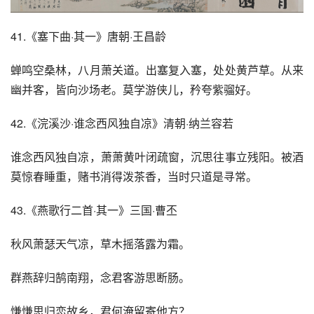
41.《塞下曲·其一》唐朝·王昌龄
蝉鸣空桑林，八月萧关道。出塞复入塞，处处黄芦草。从来
幽并客，皆向沙场老。莫学游侠儿，矜夸紫骝好。
42.《浣溪沙·谁念西风独自凉》清朝·纳兰容若
谁念西风独自凉，萧萧黄叶闭疏窗，沉思往事立残阳。被酒
莫惊春睡重，赌书消得泼茶香，当时只道是寻常。
43.《燕歌行二首·其一》三国·曹丕
秋风萧瑟天气凉，草木摇落露为霜。
群燕辞归鹄南翔，念君客游思断肠。
慊慊思归恋故乡，君何淹留寄他方？