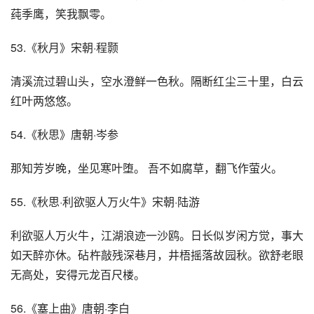
莼季鹰，笑我飘零。
53.《秋月》宋朝·程颢
清溪流过碧山头，空水澄鲜一色秋。隔断红尘三十里，白云
红叶两悠悠。
54.《秋思》唐朝·岑参
那知芳岁晚，坐见寒叶堕。 吾不如腐草，翻飞作萤火。
55.《秋思·利欲驱人万火牛》宋朝·陆游
利欲驱人万火牛，江湖浪迹一沙鸥。日长似岁闲方觉，事大
如天醉亦休。砧杵敲残深巷月，井梧摇落故园秋。欲舒老眼
无高处，安得元龙百尺楼。
56.《塞上曲》唐朝·李白