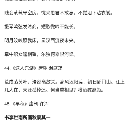
贱妾茕茕守空房，忧来思君不敢忘，不觉泪下沾衣裳。
援琴鸣弦发清商，短歌微吟不能长。
明月皎皎照我床，星汉西流夜未央。
牵牛织女遥相望，尔独何辜限河梁。
44.《送人东游》唐朝·温庭筠
荒戍落黄叶，浩然离故关。高风汉阳渡，初日郢门山。江上
几人在，天涯孤棹还。何当重相见？樽酒慰离颜。
45.《早秋》唐朝·许浑
书李世南所画秋景其一