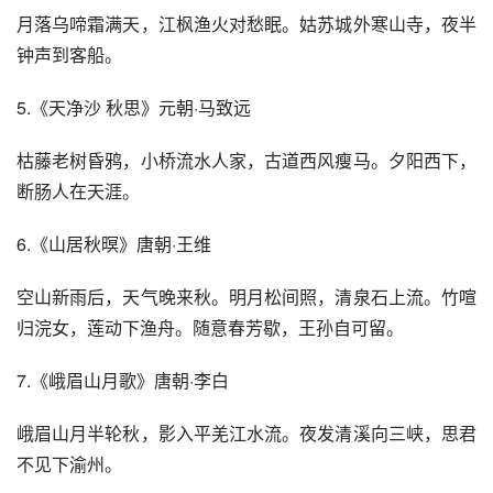
月落乌啼霜满天，江枫渔火对愁眠。姑苏城外寒山寺，夜半
钟声到客船。
5.《天净沙 秋思》元朝·马致远
枯藤老树昏鸦，小桥流水人家，古道西风瘦马。夕阳西下，
断肠人在天涯。
6.《山居秋暝》唐朝·王维
空山新雨后，天气晚来秋。明月松间照，清泉石上流。竹喧
归浣女，莲动下渔舟。随意春芳歇，王孙自可留。
7.《峨眉山月歌》唐朝·李白
峨眉山月半轮秋，影入平羌江水流。夜发清溪向三峡，思君
不见下渝州。