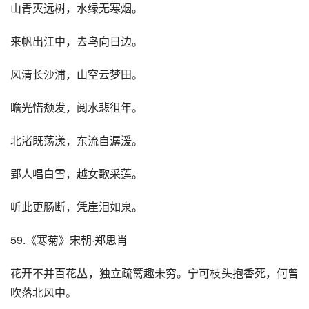
山青灭远树，水绿无寒烟。
来帆出江中，去鸟向日边。
风清长沙浦，山空云梦田。
瞻光惜颓发，阅水悲徂年。
北渚既荡漾，东流自潺湲。
郢人唱白雪，越女歌采莲。
听此更肠断，凭崖泪如泉。
59.《寒菊》宋朝·郑思肖
花开不并百花丛，独立疏篱趣未穷。宁可枝头抱香死，何曾
吹落北风中。