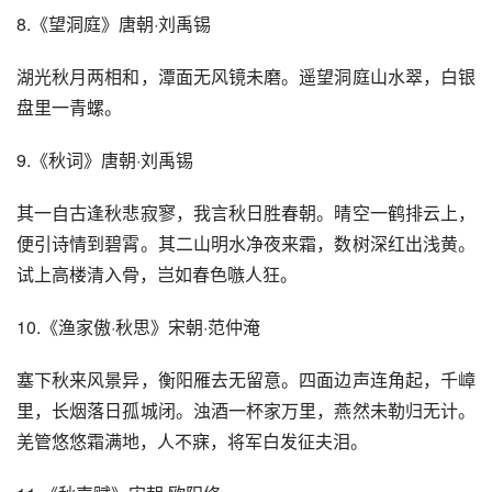
8.《望洞庭》唐朝·刘禹锡
湖光秋月两相和，潭面无风镜未磨。遥望洞庭山水翠，白银
盘里一青螺。
9.《秋词》唐朝·刘禹锡
其一自古逢秋悲寂寥，我言秋日胜春朝。晴空一鹤排云上，
便引诗情到碧霄。其二山明水净夜来霜，数树深红出浅黄。
试上高楼清入骨，岂如春色嗾人狂。
10.《渔家傲·秋思》宋朝·范仲淹
塞下秋来风景异，衡阳雁去无留意。四面边声连角起，千嶂
里，长烟落日孤城闭。浊酒一杯家万里，燕然未勒归无计。
羌管悠悠霜满地，人不寐，将军白发征夫泪。