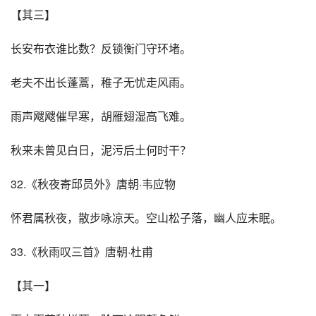
【其三】
长安布衣谁比数？反锁衡门守环堵。
老夫不出长蓬蒿，稚子无忧走风雨。
雨声飕飕催早寒，胡雁翅湿高飞难。
秋来未曾见白日，泥污后土何时干？
32.《秋夜寄邱员外》唐朝·韦应物
怀君属秋夜，散步咏凉天。空山松子落，幽人应未眠。
33.《秋雨叹三首》唐朝·杜甫
【其一】