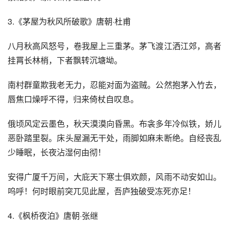
3.《茅屋为秋风所破歌》唐朝·杜甫
八月秋高风怒号，卷我屋上三重茅。茅飞渡江洒江郊，高者
挂罥长林梢，下者飘转沉塘坳。
南村群童欺我老无力，忍能对面为盗贼。公然抱茅入竹去，
唇焦口燥呼不得，归来倚杖自叹息。
俄顷风定云墨色，秋天漠漠向昏黑。布衾多年冷似铁，娇儿
恶卧踏里裂。床头屋漏无干处，雨脚如麻未断绝。自经丧乱
少睡眠，长夜沾湿何由彻！
安得广厦千万间，大庇天下寒士俱欢颜，风雨不动安如山。
呜呼！何时眼前突兀见此屋，吾庐独破受冻死亦足！
4.《枫桥夜泊》唐朝·张继