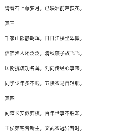
请看石上藤萝月，已映洲前芦荻花。
其三
千家山郭静朝晖，日日江楼坐翠微。
信宿渔人还泛泛，清秋燕子故飞飞。
匡衡抗疏功名薄，刘向传经心事违。
同学少年多不贱，五陵衣马自轻肥。
其四
闻道长安似弈棋，百年世事不胜悲。
王侯第宅皆新主，文武衣冠异昔时。