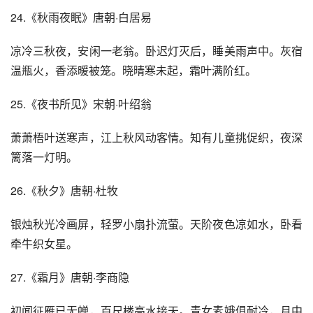
24.《秋雨夜眠》唐朝·白居易
凉冷三秋夜，安闲一老翁。卧迟灯灭后，睡美雨声中。灰宿
温瓶火，香添暖被笼。晓晴寒未起，霜叶满阶红。
25.《夜书所见》宋朝·叶绍翁
萧萧梧叶送寒声，江上秋风动客情。知有儿童挑促织，夜深
篱落一灯明。
26.《秋夕》唐朝·杜牧
银烛秋光冷画屏，轻罗小扇扑流萤。天阶夜色凉如水，卧看
牵牛织女星。
27.《霜月》唐朝·李商隐
初闻征雁已无蝉，百尺楼高水接天。青女素娥俱耐冷，月中