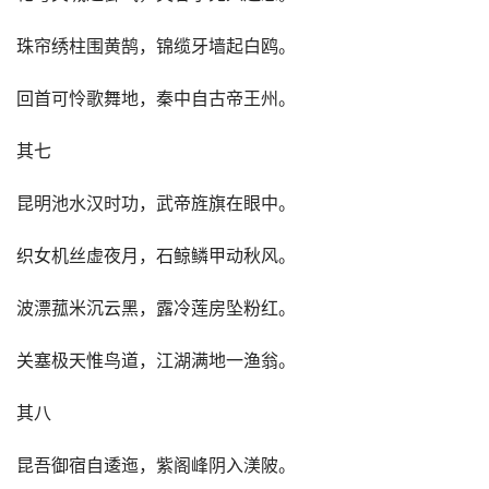
珠帘绣柱围黄鹄，锦缆牙墙起白鸥。
回首可怜歌舞地，秦中自古帝王州。
其七
昆明池水汉时功，武帝旌旗在眼中。
织女机丝虚夜月，石鲸鳞甲动秋风。
波漂菰米沉云黑，露冷莲房坠粉红。
关塞极天惟鸟道，江湖满地一渔翁。
其八
昆吾御宿自逶迤，紫阁峰阴入渼陂。