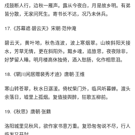
戍鼓断人行，边秋一雁声。露从今夜白，月是故乡明。有弟
皆分散，无家问死生。寄书长不达，况乃未休兵。
17.《苏幕遮·碧云天》宋朝·范仲淹
碧云天，黄叶地，秋色连波，波上寒烟翠。山映斜阳天接
水，芳草无情，更在斜阳外。黯乡魂，追旅思，夜夜除非，
好梦留人睡。明月楼高休独倚，酒入愁肠，化作相思泪。
18.《辋川闲居赠裴秀才迪》唐朝·王维
寒山转苍翠，秋水日潺湲。倚杖柴门外，临风听暮蝉。渡头
余落日，墟里上孤烟。复值接舆醉，狂歌五柳前。
19.《秋思》唐朝·张籍
洛阳城里见秋风，欲作家书意万重。复恐匆匆说不尽，行人
临发又开封。