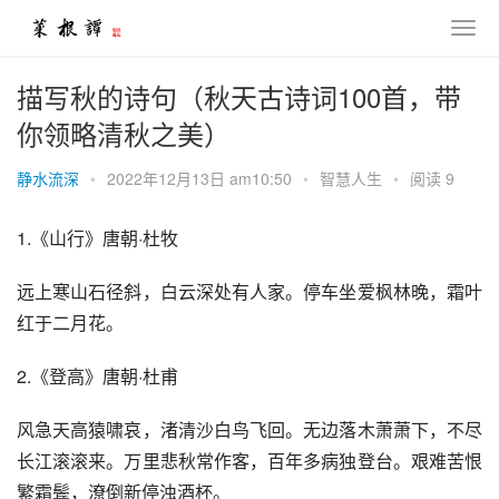
描写秋的诗句（秋天古诗词100首，带
你领略清秋之美）
静水流深
•
2022年12月13日 am10:50
•
智慧人生
•
阅读 9
1.《山行》唐朝·杜牧
远上寒山石径斜，白云深处有人家。停车坐爱枫林晚，霜叶
红于二月花。
2.《登高》唐朝·杜甫
风急天高猿啸哀，渚清沙白鸟飞回。无边落木萧萧下，不尽
长江滚滚来。万里悲秋常作客，百年多病独登台。艰难苦恨
繁霜鬓，潦倒新停浊酒杯。