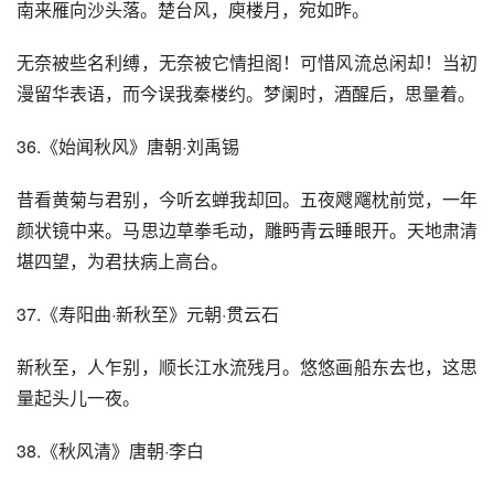
南来雁向沙头落。楚台风，庾楼月，宛如昨。
无奈被些名利缚，无奈被它情担阁！可惜风流总闲却！当初
漫留华表语，而今误我秦楼约。梦阑时，酒醒后，思量着。
36.《始闻秋风》唐朝·刘禹锡
昔看黄菊与君别，今听玄蝉我却回。五夜飕飗枕前觉，一年
颜状镜中来。马思边草拳毛动，雕眄青云睡眼开。天地肃清
堪四望，为君扶病上高台。
37.《寿阳曲·新秋至》元朝·贯云石
新秋至，人乍别，顺长江水流残月。悠悠画船东去也，这思
量起头儿一夜。
38.《秋风清》唐朝·李白