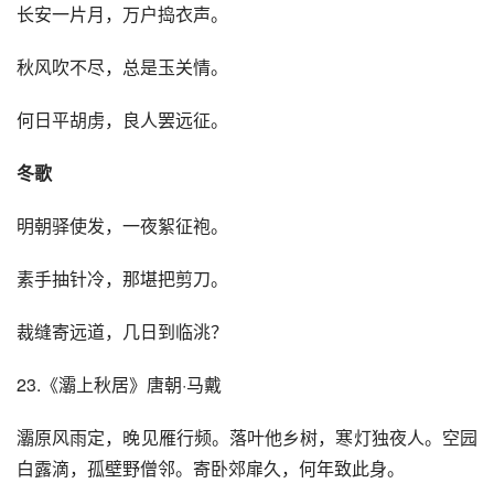
长安一片月，万户捣衣声。
秋风吹不尽，总是玉关情。
何日平胡虏，良人罢远征。
冬歌
明朝驿使发，一夜絮征袍。
素手抽针冷，那堪把剪刀。
裁缝寄远道，几日到临洮？
23.《灞上秋居》唐朝·马戴
灞原风雨定，晚见雁行频。落叶他乡树，寒灯独夜人。空园
白露滴，孤壁野僧邻。寄卧郊扉久，何年致此身。