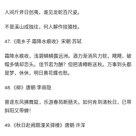
人间斤斧日创夷，谁见龙蛇百尺姿。
不是溪山成独往，何人解作挂猿枝。
47.《南乡子·霜降水痕收》宋朝·苏轼
霜降水痕收，浅碧鳞鳞露远洲。酒力渐消风力软，飕飕，破
帽多情却恋头。佳节若为酬？但把清樽断送秋。万事到头都
是梦，休休，明日黄花蝶也愁。
48.《柳》唐朝·李商隐
曾逐东风拂舞筵，乐游春苑断肠天。如何肯到清秋日，已带
斜阳又带蝉！
49.《秋日赴阙题潼关驿楼》唐朝·许浑