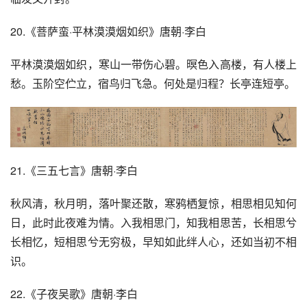
20.《菩萨蛮·平林漠漠烟如织》唐朝·李白
平林漠漠烟如织，寒山一带伤心碧。暝色入高楼，有人楼上
愁。玉阶空伫立，宿鸟归飞急。何处是归程？长亭连短亭。
21.《三五七言》唐朝·李白
秋风清，秋月明，落叶聚还散，寒鸦栖复惊，相思相见知何
日，此时此夜难为情。入我相思门，知我相思苦，长相思兮
长相忆，短相思兮无穷极，早知如此绊人心，还如当初不相
识。
22.《子夜吴歌》唐朝·李白