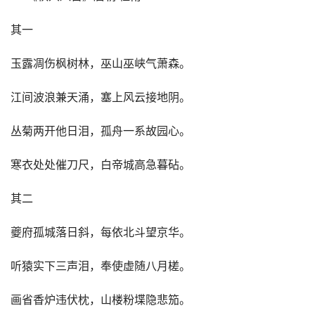
其一　
玉露凋伤枫树林，巫山巫峡气萧森。
江间波浪兼天涌，塞上风云接地阴。
丛菊两开他日泪，孤舟一系故园心。
寒衣处处催刀尺，白帝城高急暮砧。
其二
夔府孤城落日斜，每依北斗望京华。
听猿实下三声泪，奉使虚随八月槎。
画省香炉违伏枕，山楼粉堞隐悲笳。