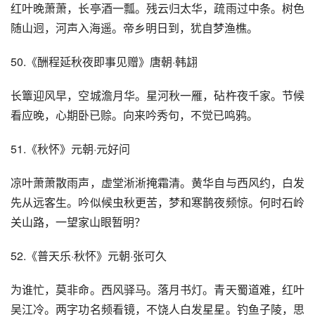
红叶晚萧萧，长亭酒一瓢。残云归太华，疏雨过中条。树色
随山迥，河声入海遥。帝乡明日到，犹自梦渔樵。
50.《酬程延秋夜即事见赠》唐朝·韩翃
长簟迎风早，空城澹月华。星河秋一雁，砧杵夜千家。节候
看应晚，心期卧已赊。向来吟秀句，不觉已鸣鸦。
51.《秋怀》元朝·元好问
凉叶萧萧散雨声，虚堂淅淅掩霜清。黄华自与西风约，白发
先从远客生。吟似候虫秋更苦，梦和寒鹊夜频惊。何时石岭
关山路，一望家山眼暂明？
52.《普天乐·秋怀》元朝·张可久
为谁忙，莫非命。西风驿马。落月书灯。青天蜀道难，红叶
吴江冷。两字功名频看镜，不饶人白发星星。钓鱼子陵，思