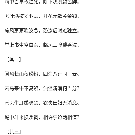
雨中百草秋烂死，阶下决明颜色鲜。
著叶满枝翠羽盖，开花无数黄金钱。
凉风萧萧吹汝急，恐汝后时难独立。
堂上书生空白头，临风三嗅馨香泣。
【其二】
阑风长雨秋纷纷，四海八荒同一云。
去马来牛不复辨，浊泾清渭何当分？
禾头生耳黍穗黑，农夫田妇无消息。
城中斗米换衾禂，相许宁论两相值？
【其三】