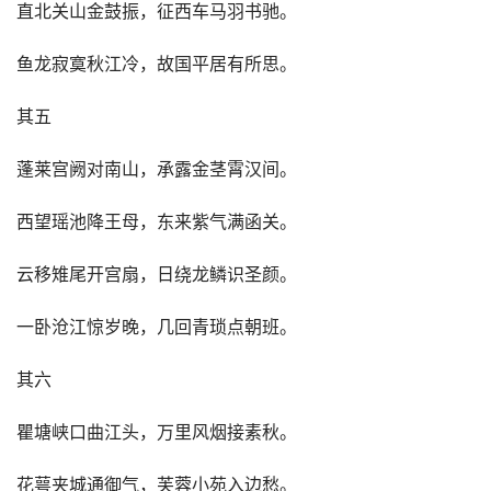
直北关山金鼓振，征西车马羽书驰。
鱼龙寂寞秋江冷，故国平居有所思。
其五
蓬莱宫阙对南山，承露金茎霄汉间。
西望瑶池降王母，东来紫气满函关。
云移雉尾开宫扇，日绕龙鳞识圣颜。
一卧沧江惊岁晚，几回青琐点朝班。
其六
瞿塘峡口曲江头，万里风烟接素秋。
花萼夹城通御气，芙蓉小苑入边愁。