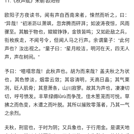
11.《秋声赋》宋朝·欧阳修
欧阳子方夜读书，闻有声自西南来者，悚然而听之，曰：
“异哉！”初淅沥以萧飒，忽奔腾而砰湃；如波涛夜惊，风雨
骤至。其触于物也，鏦鏦铮铮，金铁皆鸣；又如赴敌之兵，
衔枚疾走，不闻号令，但闻人马之行声。余谓童子：“此何
声也？汝出视之。”童子曰：“星月皎洁，明河在天，四无人
声，声在树间。”
予曰：“噫嘻悲哉！此秋声也。胡为而来哉？盖夫秋之为状
也，其色惨淡，烟霏云敛；其容清明，天高日晶；其气栗
冽，砭人肌骨；其意萧条，山川寂寥。故其为声也，凄凄切
切，呼号愤发。丰草绿缛lǜrù而争茂，佳木葱茏而可悦。草
拂之而色变，木遭之而叶脱。其所以摧败零落者，乃其一气
之余烈。
夫秋，刑官也，于时为阴；又兵象也，于行用金。是谓天地