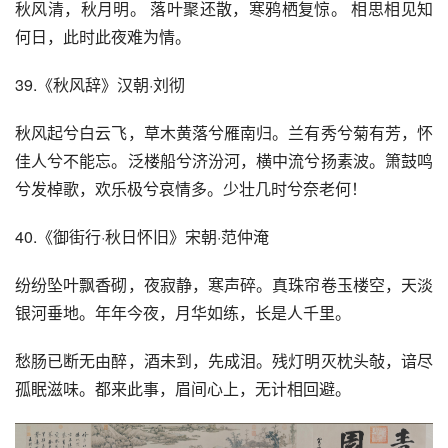
秋风清，秋月明。 落叶聚还散，寒鸦栖复惊。 相思相见知
何日，此时此夜难为情。
39.《秋风辞》汉朝·刘彻
秋风起兮白云飞，草木黄落兮雁南归。兰有秀兮菊有芳，怀
佳人兮不能忘。泛楼船兮济汾河，横中流兮扬素波。箫鼓鸣
兮发棹歌，欢乐极兮哀情多。少壮几时兮奈老何！
40.《御街行·秋日怀旧》宋朝·范仲淹
纷纷坠叶飘香砌，夜寂静，寒声碎。真珠帘卷玉楼空，天淡
银河垂地。年年今夜，月华如练，长是人千里。
愁肠已断无由醉，酒未到，先成泪。残灯明灭枕头敧，谙尽
孤眠滋味。都来此事，眉间心上，无计相回避。