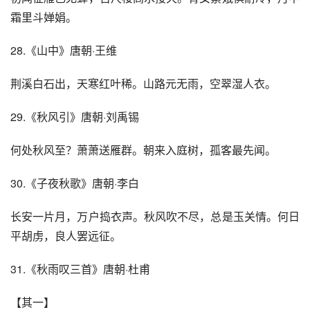
霜里斗婵娟。
28.《山中》唐朝·王维
荆溪白石出，天寒红叶稀。山路元无雨，空翠湿人衣。
29.《秋风引》唐朝·刘禹锡
何处秋风至？萧萧送雁群。朝来入庭树，孤客最先闻。
30.《子夜秋歌》唐朝·李白
长安一片月，万户捣衣声。秋风吹不尽，总是玉关情。何日
平胡虏，良人罢远征。
31.《秋雨叹三首》唐朝·杜甫
【其一】