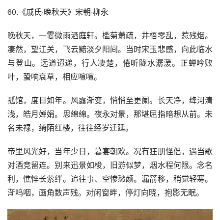
60.《戚氏·晚秋天》宋朝·柳永
晚秋天，一霎微雨洒庭轩。槛菊萧疏，井梧零乱，惹残烟。
凄然，望江关，飞云黯淡夕阳间。当时宋玉悲感，向此临水
与登山。远道迢递，行人凄楚，倦听陇水潺湲。正蝉吟败
叶，蛩响衰草，相应喧喧。
孤馆，度日如年。风露渐变，悄悄至更阑。长天净，绛河清
浅，皓月婵娟。思绵绵。夜永对景，那堪屈指暗想从前。未
名未禄，绮陌红楼，往往经岁迁延。
帝里风光好，当年少日，暮宴朝欢。况有狂朋怪侣，遇当歌
对酒竞留连。别来迅景如梭，旧游似梦，烟水程何限。念名
利，憔悴长萦绊。追往事、空惨愁颜。漏箭移，稍觉轻寒。
渐呜咽，画角数声残。对闲窗畔，停灯向晓，抱影无眠。