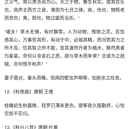
之义气，常以肃杀而为心。天之于物，春生秋实，故其在乐
也，商声主西方之音，夷则为七月之律。商，伤也，物既老
而悲伤；夷，戮也，物过盛而当杀。“
“嗟夫！草木无情，有时飘零。人为动物，惟物之灵。百忧
感其心，万事劳其形，有动于中，必摇其精。而况思其力之
所不及，忧其智之所不能，宜其渥然丹者为槁木，黟然黑者
为星星。奈何以非金石之质，欲与草木而争荣？念谁为之戕
贼，亦何恨乎秋声！”
童子莫对，垂头而睡。但闻四壁虫声唧唧，如助余之叹息。
12.《秋夜曲》唐朝·王维
桂魄初生秋露微，轻罗已薄未更衣。银筝夜久殷勤弄，心怯
空房不忍归。
13.《秋兴八首》唐朝·杜甫