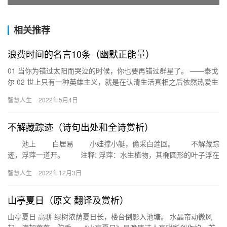
相关推荐
浪费时间的名言10条（幽默正能量）
01 当你为错过太阳而哭泣的时候，你也要再错过群星了。 ——泰戈
尔 02 世上只有一种英雄主义，就是在认清生活真相之后依然热爱生
活。 ——罗曼·罗兰 03 人生有两出悲剧，一是万念…
智慧人生
2022年5月4日
不解藏踪迹（诗句出处和全诗赏析）
池上 白居易 小娃撑小艇，偷采白莲回。 不解藏踪
迹，浮萍一道开。 注释: 浮萍：水生植物，其椭圆形的叶子浮在
水面上。译文小孩儿撑着小船，偷偷地从池塘里采了白莲回…
智慧人生
2022年12月3日
山亭夏日（原文 翻译及赏析）
山亭夏日 高骈 绿树浓荫夏日长，楼台倒影入池塘。 水晶帘动微风