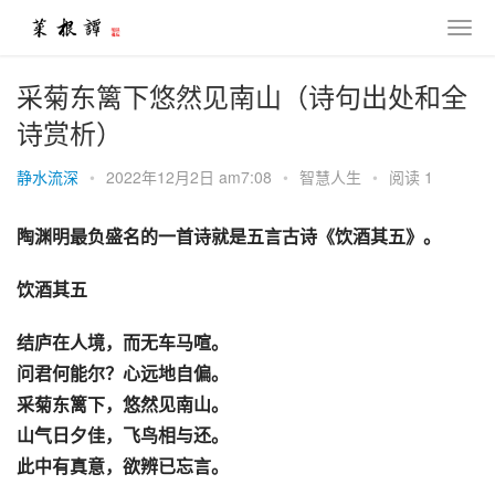
采菊东篱下悠然见南山（诗句出处和全
诗赏析）
静水流深
•
2022年12月2日 am7:08
•
智慧人生
•
阅读 1
陶渊明最负盛名的一首诗就是五言古诗《饮酒其五》。
饮酒其五
结庐在人境，而无车马喧。
问君何能尔？心远地自偏。
采菊东篱下，悠然见南山。
山气日夕佳，飞鸟相与还。
此中有真意，欲辨已忘言。