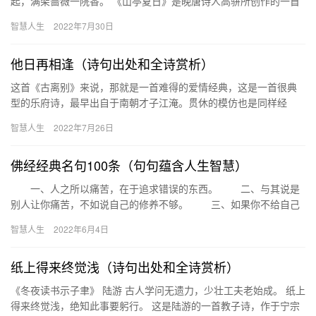
起，满架蔷薇一院香。 《山亭夏日》是晚唐诗人高骈所创作的一首
七言绝句。诗歌以盛夏时闲居山亭所见的景色为主题，给读者以
智慧人生
2022年7月30日
强…
他日再相逢（诗句出处和全诗赏析）
这首《古离别》来说，那就是一首难得的爱情经典，这是一首很典
型的乐府诗，最早出自于南朝才子江淹。贯休的模仿也是同样经
典，他在这首词用细腻的笔触，写出了最美的爱情，还有人们对于
智慧人生
2022年7月26日
爱情的坚…
佛经经典名句100条（句句蕴含人生智慧）
一、人之所以痛苦，在于追求错误的东西。 二、与其说是
别人让你痛苦，不如说自己的修养不够。 三、如果你不给自己
烦恼，别人也永远不可能给你烦恼。因为你自己的内心，你放不
智慧人生
2022年6月4日
下。…
纸上得来终觉浅（诗句出处和全诗赏析）
《冬夜读书示子聿》 陆游 古人学问无遗力，少壮工夫老始成。 纸上
得来终觉浅，绝知此事要躬行。 这是陆游的一首教子诗，作于宁宗