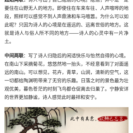
要住在山野无人的地方。即使住在车来车往、人声喧哗的地
段，照样可以感觉不到人声鼎沸和车马喧嚣。为什么可以如
此呢？只因为诗人的心境是在遥远的、远离世俗的地方。这
就是诗人与俗人所不同的地方——诗人的心灵中有一片净
土。
中间两联
：写了诗人归隐后的闲适快乐与怡然自得的心境。
在南山下采摘菊花，悠悠然地一抬头，不经意看到了对面遥
远的南山。可以想见，花卉，青草，山涧，清新的空气，这
一切都给陶渊明带来了无穷的乐趣。日落之时的景色最为壮
观优美，暮色苍茫的时刻飞鸟都仓促离去归巢了。宁静安详
的世界更加静谧，诗人感觉此时最祥和安宁。