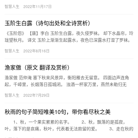
庄元五年(公元1199年)底。 诗人就知识的获取，从两方…
智慧人生
2022年11月17日
玉阶生白露（诗句出处和全诗赏析）
《玉阶怨》 【唐】李白 玉阶生白露，夜久侵罗袜。 却下水晶帘，玲
珑望秋月。 译文 玉阶上渐渐生起露水，夜色已深露水打湿了罗袜。
转身回到屋内放下水晶帘子，只见秋月明澈，清辉动人。 …
智慧人生
2022年8月16日
渔家傲（原文 翻译及赏析）
渔家傲 范仲淹 塞下秋来风景异，衡阳雁去无留意。 四面边声连角
起，千嶂里，长烟落日孤城闭。 浊酒一杯家万里，燕然未勒归无
计。 羌管悠悠霜满地，人不寐，将军白发征夫泪。 作者简介：范…
智慧人生
2022年7月29日
秋雨的句子简短唯美10句，带你看尽秋之美
1、秋，一个果实累累的名字。 2、秋，飘落的是孤寂，
叶，落下的是哀痛，秋叶，代表着无法款留的爱。 3、走在秋的
路上，凉风细细，韶光走笔，夏已变成回想了，慢慢的身边的景