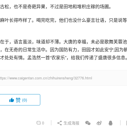
古松，也不是奇葩异果，不过是田地和堆积庄稼的场圃。
麻叶长得咋样了。喝完吃完，他们也没什么豪言壮语，只是说等
在于，语言虽淡，味道却不薄。大唐的幸福，未必是歌舞芙蓉池
，在无奇的日常生活中。因为国防有力，田园才如此安宁;因为
才处处有情。孟浩然一首“农家乐”，给我们传递了盛唐很多信息
igentan.com.cn/zhihuirensheng/32776.html
赞
(0)
0
生成海报