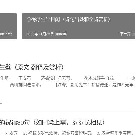
偷得浮生半日闲（诗句出处和全诗赏析）
am7:56
2022年11月26日 am8:00
下一篇
生壁（原文 翻译及赏析）
生壁 王安石 茅檐常扫净无苔， 花木成蹊手自栽。 一
， 两山排闼送青来。 【注释】湖阴先生：指杨德逢，是作者元丰
0…
5日
的祝福30句（如同梁上燕，岁岁长相见）
，一寸欢喜。 2. 祝我岁岁常欢愉，祝你万事皆胜意。 3. 深雪繁华争春声