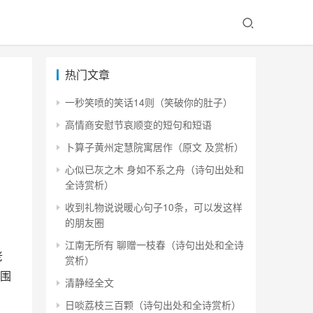
热门文章
一秒笑喷的笑话14则（笑破你的肚子）
高情商安慰节哀顺变的短句和短语
卜算子黄州定慧院寓居作（原文 及赏析）
心似已灰之木 身如不系之舟（诗句出处和
全诗赏析）
收到礼物说说暖心句子10条，可以发这样
的朋友圈
江南无所有 聊赠一枝春（诗句出处和全诗
老
赏析）
围
清静经全文
日啖荔枝三百颗（诗句出处和全诗赏析）