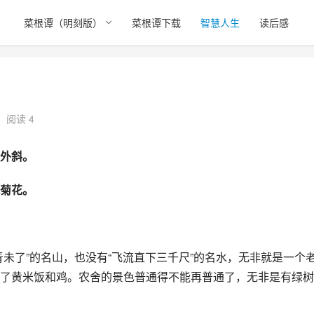
）
菜根谭（明刻版）
菜根谭下载
智慧人生
读后感
）
阅读 4
外斜。
菊花。
未了”的名山，也没有“飞流直下三千尺”的名水，无非就是一个
了黄米饭和鸡。农舍的景色普通得不能再普通了，无非是有绿树