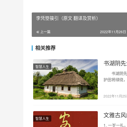
李凭箜篌引（原文 翻译及赏析）
上一篇
2022年11月26日 
相关推荐
书湖阴先
智慧人生
书湖阴先
护田将绿绕
间（1078～1
2022年11月2
文雅古风
智慧人生
1. 一岁一礼