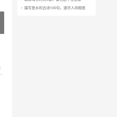
描写思乡的古诗100句，道尽人间相思
水
年
，