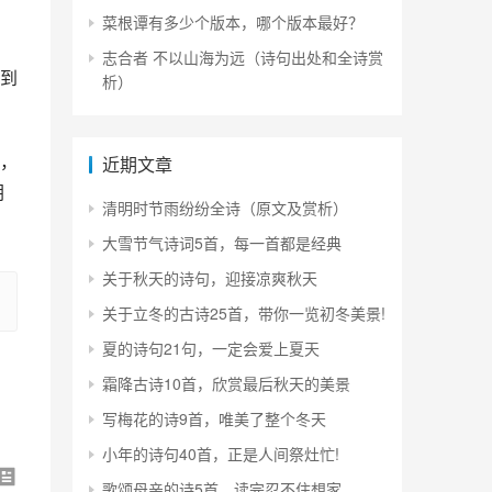
菜根谭有多少个版本，哪个版本最好？
志合者 不以山海为远（诗句出处和全诗赏
到
析）
，
近期文章
朝
清明时节雨纷纷全诗（原文及赏析）
。
大雪节气诗词5首，每一首都是经典
关于秋天的诗句，迎接凉爽秋天
关于立冬的古诗25首，带你一览初冬美景!
夏的诗句21句，一定会爱上夏天
霜降古诗10首，欣赏最后秋天的美景
写梅花的诗9首，唯美了整个冬天
小年的诗句40首，正是人间祭灶忙!
歌颂母亲的诗5首，读完忍不住想家