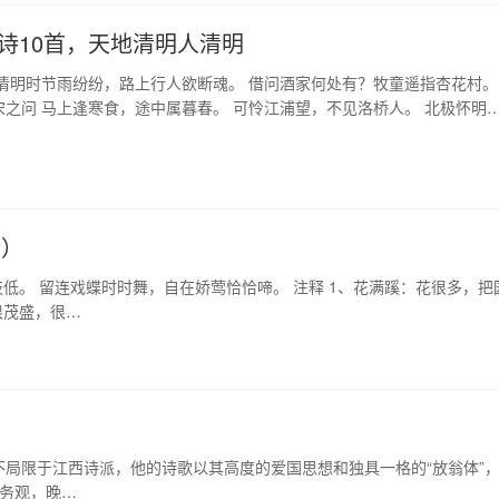
诗10首，天地清明人清明
 清明时节雨纷纷，路上行人欲断魂。 借问酒家何处有？牧童遥指杏花村。
宋之问 马上逢寒食，途中属暮春。 可怜江浦望，不见洛桥人。 北极怀明
臣。 …
析）
枝低。 留连戏蝶时时舞，自在娇莺恰恰啼。 注释 1、花满蹊：花很多，把
很茂盛，很…
局限于江西诗派，他的诗歌以其高度的爱国思想和独具一格的“放翁体”
字务观，晚…