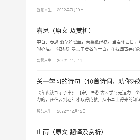
智慧人生
2022年7月30日
春思（原文 及赏析）
李白：春思 燕草如碧丝，秦桑低绿枝。当君怀归日，
的心理，《春思》是其中著名的一首。在我国古典诗歌
智慧人生
2022年11月11日
关于学习的诗句（10首诗词，劝你好
《冬夜读书示子聿》 【宋】陆游 古人学问无遗力，
力的，往往要到老年才取得成就。从书本上得来的知
智慧人生
2022年12月12日
山雨（原文 翻译及赏析）