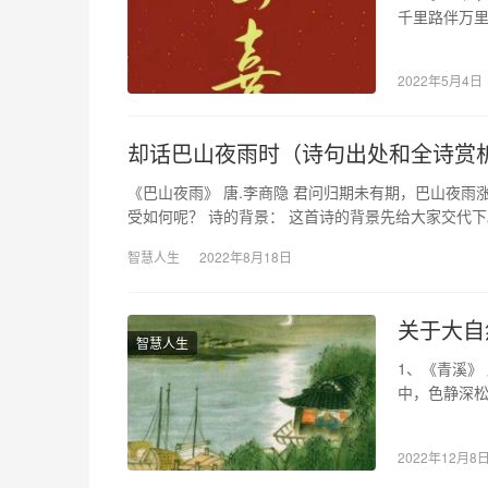
千里路伴万里
康。…
2022年5月4日
却话巴山夜雨时（诗句出处和全诗赏
《巴山夜雨》 唐.李商隐 君问归期未有期，巴山夜雨
受如何呢？ 诗的背景： 这首诗的背景先给大家交代
智慧人生
2022年8月18日
关于大自
智慧人生
1、《青溪》
中，色静深松
上，垂钓将已
2022年12月8