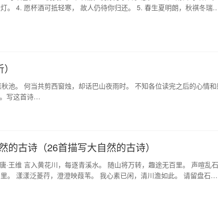
灯。 4. 愿杯酒可抵轻寒， 故人仍待你归还。 5. 春生夏明朗，秋祺冬瑞
析）
涨秋池。 何当共剪西窗烛，却话巴山夜雨时。 不知各位读完之后的心情和
下。写这首诗…
然的古诗（26首描写大自然的古诗）
 唐·王维 言入黄花川，每逐青溪水。 随山将万转，趣途无百里。 声喧乱
里。 漾漾泛菱荇，澄澄映葭苇。 我心素已闲，清川澹如此。 请留盘石
矣。 …
日