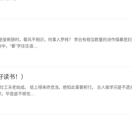
是妾断肠时。春风不相识，何事入罗帏？ 李白有相当数量的诗作描摹思妇
中，“春”字往往语…
好读书！）
少壮工夫老始成。 纸上得来终觉浅，绝知此事要躬行。 古人做学问是不遗
识，毕竟是不够完…