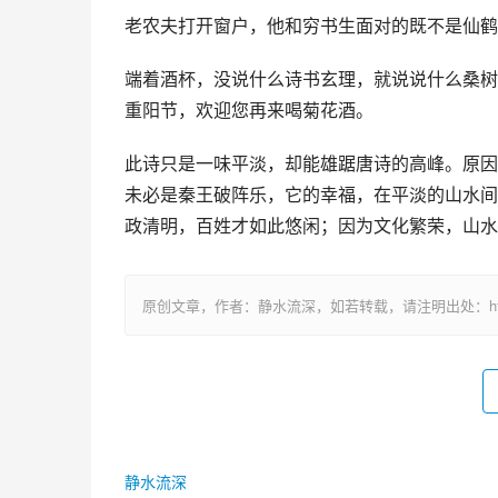
老农夫打开窗户，他和穷书生面对的既不是仙鹤
端着酒杯，没说什么诗书玄理，就说说什么桑树
重阳节，欢迎您再来喝菊花酒。
此诗只是一味平淡，却能雄踞唐诗的高峰。原因
未必是秦王破阵乐，它的幸福，在平淡的山水间
政清明，百姓才如此悠闲；因为文化繁荣，山水
原创文章，作者：静水流深，如若转载，请注明出处：https://www.ca
静水流深