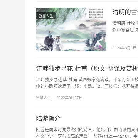
清明的古
智慧人生
清明唐·杜牧
途中寒食唐·
主，南溟作逐
2023年3月3日
江畔独步寻花 杜甫（原文 翻译及赏
江畔独步寻花 唐·杜甫 黄四娘家花满蹊，千朵万朵压
中的小路都遮满了。蹊：小路。 2、压枝低：花开得
智慧人生
2022年9月27日
陆游简介
陆游是南宋时期最杰出的诗人，他出自江西诗派而又不
在文学史上享有崇高的声誉。 陆游(1125—1210)，