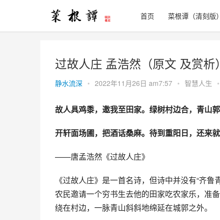
首页
菜根谭（清刻版
过故人庄 孟浩然（原文 及赏析
静水流深
•
2022年11月26日 am7:57
•
智慧人生
•
故人具鸡黍，邀我至田家。绿树村边合，青山郭
开轩面场圃，把酒话桑麻。待到重阳日，还来就
——唐孟浩然《过故人庄》
《过故人庄》是一首名诗，但诗中并没有“齐鲁青
农民邀请一个穷书生去他的田家吃农家乐，准备
绕在村边，一脉青山斜斜地绵延在城郭之外。