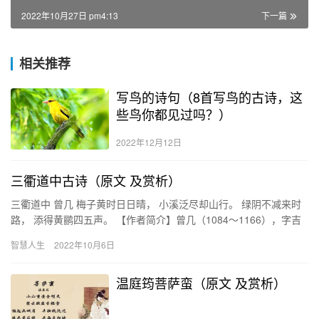
2022年10月27日 pm4:13
下一篇
相关推荐
写鸟的诗句（8首写鸟的古诗，这
些鸟你都见过吗？）
2022年12月12日
三衢道中古诗（原文 及赏析）
三衢道中 曾几 梅子黄时日日晴， 小溪泛尽却山行。 绿阴不减来时
路， 添得黄鹂四五声。 【作者简介】曾几（1084～1166），字吉
甫，自号茶山居士。南宋初期诗人。赣州（今属江西）…
智慧人生
2022年10月6日
温庭筠菩萨蛮（原文 及赏析）