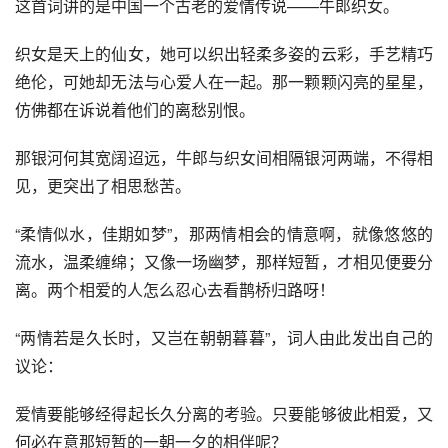
这首词讲的是中国一个古老的爱情传说——牛郎织女。
织女是天上的仙女，她可以织出轻柔多姿的云彩，手艺精巧
绝伦，可她却无法与心爱人在一起。那一颗颗闪亮的星星，
仿佛都在诉说着他们的离愁别恨。
那银河何其宽阔迢远，牛郎与织女间相隔银河两端，不得相
见，更突出了相思愁苦。
“柔情似水，佳期如梦”，那两情相会的情意啊，就像悠悠的
流水，温柔缠绵；又像一场幽梦，那样短暂，才相见便要分
离。两个相爱的人怎么忍心去看鹊桥归路呀！
“两情若是久长时，又岂在朝朝暮暮”，词人由此发出自己的
议论：
爱情要能够经得起长久分离的考验。只要能够彼此相爱，又
何必在意那短暂的一朝一夕的相伴呢？