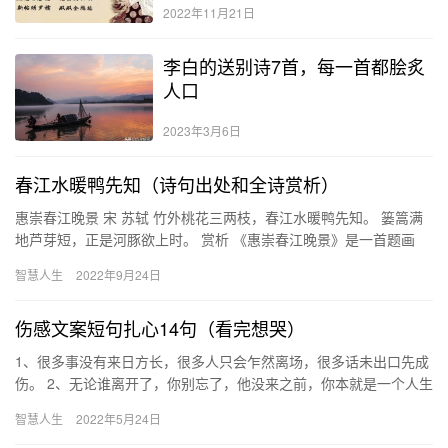
2022年11月21日
李白的送别诗7首，每一首都脍炙
人口
2023年3月6日
春江水暖鸭先知（诗句出处和全诗赏析）
惠崇春江晚景 宋 苏轼 竹外桃花三两枝，春江水暖鸭先知。 篓篙满
地芦芽短，正是河豚欲上时。 赏析 《惠崇春江晚景》是一首题画
诗，是作者苏轼题写在友人惠崇和尚《春江晚景》这幅画上的诗…
智慧人生
2022年9月24日
伤感文案短句扎心14句（看完想哭）
1、很多事没有来日方长，很多人只会乍然离场，很多话未出口先成
伤。 2、无论谁离开了，你别忘了，他没来之前，你本就是一个人生
活。 3、感情最怕，一腔深情换来无动于衷；人心最怕，长久期…
智慧人生
2022年5月24日