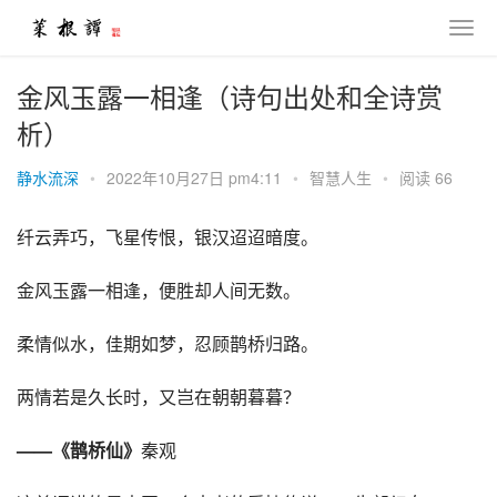
金风玉露一相逢（诗句出处和全诗赏
析）
静水流深
•
2022年10月27日 pm4:11
•
智慧人生
•
阅读 66
纤云弄巧，飞星传恨，银汉迢迢暗度。
金风玉露一相逢，便胜却人间无数。
柔情似水，佳期如梦，忍顾鹊桥归路。
两情若是久长时，又岂在朝朝暮暮？
——《鹊桥仙》
秦观