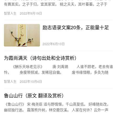
有蕡其实。之子于归，宜其家室。 桃之夭夭，其叶蓁蓁。之子于
归，宜其家人。 析注： 夭夭：桃树之花茎叶果垂曲生长的样子…
智慧人生
2022年9月19日
励志语录文案20条，正能量十足
2022年6月10日
为霞尚满天（诗句出处和全诗赏析）
《酬乐天咏老见示》 唐·刘禹锡 人谁不顾老，老去有谁
怜。 身瘦带频减，发稀冠自偏。 废书缘惜眼，多灸为随
年。 经事还谙事，阅人如阅川。 细思皆幸矣，下此…
智慧人生
2022年10月4日
鲁山山行（原文 翻译及赏析）
《鲁山山行》 宋·梅尧臣 适与野情惬，千山高复低。 好峰随处改，
幽径独行迷。 霜落熊升树，林空鹿饮溪。 人家在何许？云外一声
鸡。 古诗今译： 绵延的鲁山重峦叠嶂，千峰竞秀，高低错落…