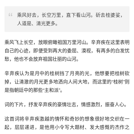
乘风好去，长空万里，直下看山河。斫去桂婆娑，
人道是、清光更多。
乘风飞上长空，放眼俯瞰祖国万里河山。辛弃疾在这里表明
自己的心迹，即便受到再大的委屈、漠视，有再多的白发忧
愁，他也不会放弃祖国壮丽的山河。
辛弃疾认为是月中的桂树挡了月亮的光，他想要把桂树砍
掉，让清澈的月光更多地洒向人间大地，而这里的“桂树”则
是指朝廷中的那些“主和派”。
词的下片，抒发辛弃疾的豪情壮志，情感激烈，振奋人心。
这首词将辛弃疾激越的情怀和奇妙的想象很好地交织在一
起，层层递进，是他用小令写大题材、发大感慨的杰作之