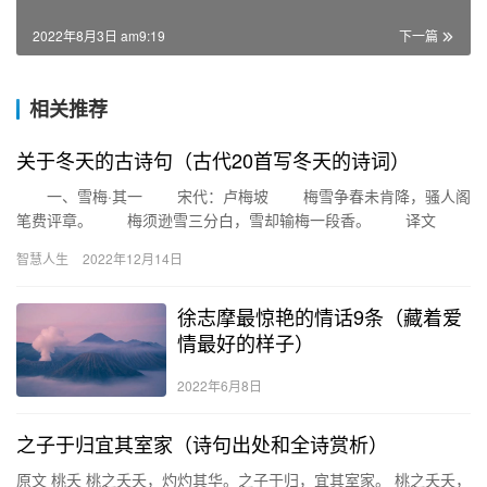
2022年8月3日 am9:19
下一篇
相关推荐
关于冬天的古诗句（古代20首写冬天的诗词）
一、雪梅·其一 宋代：卢梅坡 梅雪争春未肯降，骚人阁
笔费评章。 梅须逊雪三分白，雪却输梅一段香。 译文
梅花和雪花都认为各自占尽了春色，谁也不肯服输。难坏了…
智慧人生
2022年12月14日
徐志摩最惊艳的情话9条（藏着爱
情最好的样子）
2022年6月8日
之子于归宜其室家（诗句出处和全诗赏析）
原文 桃夭 桃之夭夭，灼灼其华。之子于归，宜其室家。 桃之夭夭，