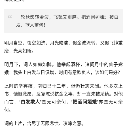
一轮秋影转金波，飞镜又重磨。把酒问姮娥：被白
发、欺人奈何！
明月当空，夜空如洗，月光皎洁，似金波流转，又似飞镜重
磨，光亮如新。
明月下，词人如痴如醉。他举起酒杯，追问月中的仙子嫦
娥：我头上白发与日俱增，时间有意欺负人，该如何是好？
此时的辛弃疾，南归已十二年，但仍壮志未酬。他多次上
书，慷慨激昂，反复陈说抗金之事，却一直未被采纳。对他
而言，“
白发欺人
”是无可奈何，“
把酒问姮娥
”亦是无可奈
何。
词的上片，含尽了无限悲愤、凄凉之意。