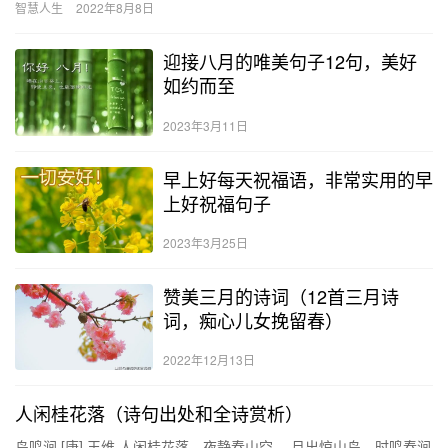
智慧人生
2022年8月8日
迎接八月的唯美句子12句，美好
如约而至
2023年3月11日
早上好每天祝福语，非常实用的早
上好祝福句子
2023年3月25日
赞美三月的诗词（12首三月诗
词，痴心儿女挽留春）
2022年12月13日
人闲桂花落（诗句出处和全诗赏析）
鸟鸣涧 [唐] 王维 人闲桂花落，夜静春山空。 月出惊山鸟，时鸣春涧