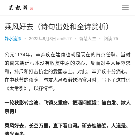
乘风好去（诗句出处和全诗赏析）
静水流深
•
2022年8月3日 am9:17
•
智慧人生
•
阅读 75
公元1174年，辛弃疾在建康也就是现在的南京任职。当时
的南宋朝廷根本没有收复中原的决心，反而对金人屈辱求
和，排斥和打击抗金的爱国志士。对此，辛弃疾十分痛心，
在中秋节的夜晚，与友人吕叔潜饮酒赏月时，写下了这首词
《太常引》，以抒情怀。
一轮秋影转金波，飞镜又重磨。把酒问姮娥：被白发、欺人
奈何！
乘风好去，长空万里，直下看山河。斫去桂婆娑，人道是、
清光更多。