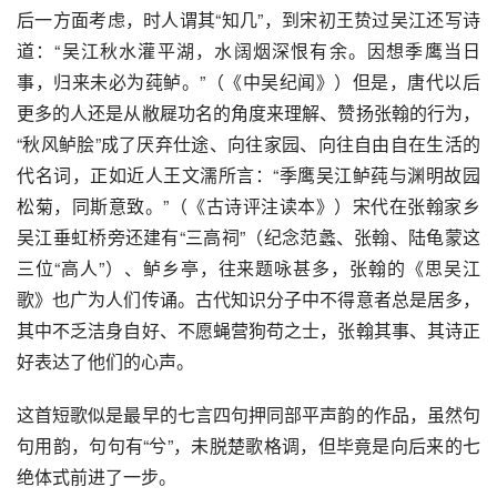
后一方面考虑，时人谓其“知几”，到宋初王贽过吴江还写诗
道：“吴江秋水灌平湖，水阔烟深恨有余。因想季鹰当日
事，归来未必为莼鲈。”（《中吴纪闻》）但是，唐代以后
更多的人还是从敝屣功名的角度来理解、赞扬张翰的行为，
“秋风鲈脍”成了厌弃仕途、向往家园、向往自由自在生活的
代名词，正如近人王文濡所言：“季鹰吴江鲈莼与渊明故园
松菊，同斯意致。”（《古诗评注读本》）宋代在张翰家乡
吴江垂虹桥旁还建有“三高祠”（纪念范蠡、张翰、陆龟蒙这
三位“高人”）、鲈乡亭，往来题咏甚多，张翰的《思吴江
歌》也广为人们传诵。古代知识分子中不得意者总是居多，
其中不乏洁身自好、不愿蝇营狗苟之士，张翰其事、其诗正
好表达了他们的心声。
这首短歌似是最早的七言四句押同部平声韵的作品，虽然句
句用韵，句句有“兮”，未脱楚歌格调，但毕竟是向后来的七
绝体式前进了一步。