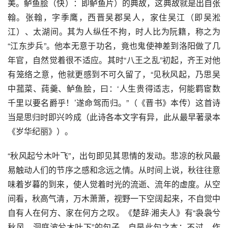
美。鲈鱼脍（快）：即鲈鱼片）的典故，这典故就是出自张
翰。张翰，字季鹰，西晋吴郡吴人，家住吴江（即吴淞
江）、太湖间。其为人纵任不拘，时人比为阮籍，称之为
“江东步兵”。他本无意于功名，竟也鬼使神差到洛阳做了几
年官，自然觉着很不适应。其时“八王之乱”初起，齐王对他
有笼络之意，他就更感到不可久留了，“见秋风起，乃思吴
中菰菜、莼羹、鲈鱼脍，曰：‘人生贵得适志，何能羁宦数
千里以要名爵乎！’遂命驾而归。”（《晋书》本传）这首诗
当是思归时即兴吟成（此诗各本文字有异，此从最早著录本
《岁华纪丽》）。
“秋风起兮木叶飞”，出句即见其思情的发动。悲凉的秋风最
易触动人们的节序之感和念远之情。从时间上说，秋往往意
味着岁暮的到来，使人觉着时光的流逝、流年的虚度。从空
间看，秋高气清，万木萧萧，视野一下空阔起来，不自觉中
自有人在何方、家在何方之叹。《楚辞·湘夫人》有“袅袅兮
秋风，洞庭波兮木叶下”的句子，自是此句之本；不过，作