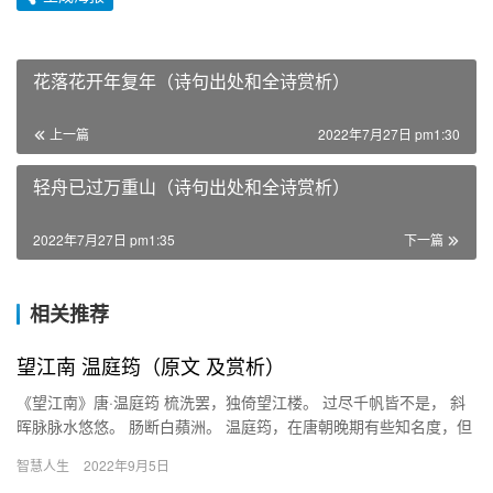
花落花开年复年（诗句出处和全诗赏析）
上一篇
2022年7月27日 pm1:30
轻舟已过万重山（诗句出处和全诗赏析）
2022年7月27日 pm1:35
下一篇
相关推荐
望江南 温庭筠（原文 及赏析）
《望江南》唐·温庭筠 梳洗罢，独倚望江楼。 过尽千帆皆不是， 斜
晖脉脉水悠悠。 肠断白蘋洲。 温庭筠，在唐朝晚期有些知名度，但
与同时代的李商隐相比，还是略逊一筹。温庭筠的主要成就在…
智慧人生
2022年9月5日