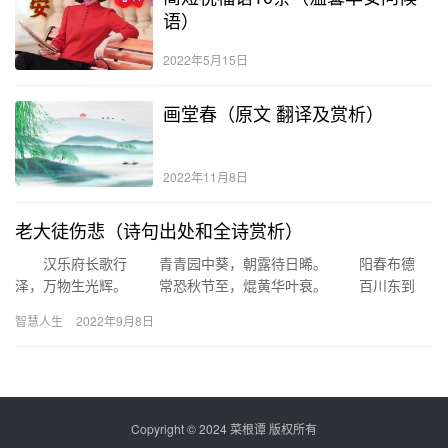
语）
2022年5月15日
画堂春（原文 翻译及赏析）
2022年11月8日
老大徒伤悲（诗句出处和全诗赏析）
汉乐府长歌行 青青园中葵，朝露待日晞。 阳春布德
泽，万物生光辉。 常恐秋节至，焜黄华叶衰。 百川东到
海，何时复西归？ 少壮不努力，老大徒伤悲。 乐府，是…
智慧人生
2022年9月8日
Copyright © 2024
菜根谭
版权所有