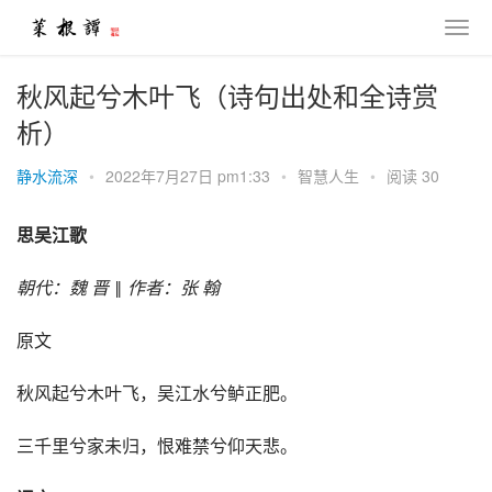
秋风起兮木叶飞（诗句出处和全诗赏
析）
静水流深
•
2022年7月27日 pm1:33
•
智慧人生
•
阅读 30
思吴江歌
朝代：魏 晋 
‖
 作者：张 翰
原文
秋风起兮木叶飞，吴江水兮鲈正肥。
三千里兮家未归，恨难禁兮仰天悲。