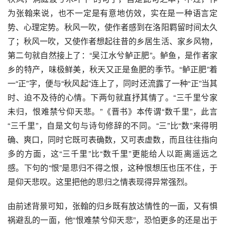
为张翰来说，也不一定是有意地仿效，实在是一种语言定
势、心理定势。秋风一吹，使作者感到在洛阳羁留时间太久
了；秋风一吹，又使作者想起往昔的乡居生活、家乡风物，
第二句就自然接上了：“吴江水兮鲈正肥”。鲈鱼，是作者家
乡的特产，味极鲜美，秋天又正是鱼肥的季节。“鲈正肥”着
一“正”字，便与“秋风起”连上了，同时还流露了一种“正”当其
时、迫不及待的心情。下两句就直抒其情了。“三千里兮家
未归，恨难禁兮仰天悲。”《晋书》本传谓“数千里”，此言
“三千里”，自是文句与诗句修辞的不同。“三”比“数”来得明
确、爽口，同时它既可表确数，又可表虚数，而且往往指向
多的方面，这“三千里”比“数千里”更能给人以距离遥远之
感。下句的“恨”是思归不得之恨，这种恨想压也压不住，于
是仰天悲叹。这里把他的思归之情表现得异常强烈。
由前述背景可知，张翰的归乡既有放达情性的一面，又有惧
祸避乱的一面，他“恨难禁兮仰天悲”，恐怕更多的还是出于