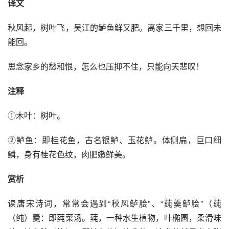
译文
秋风起，树叶飞，吴江的鲈鱼鲜又肥。离家三千里，想回未
能回。
思念家乡的愁和恨，怎么也压抑不住，只能向天悲叹！
注释
①木叶：树叶。
②鲈鱼：即桂花鱼，古名银鲈、玉花鲈。体侧扁，巨口细
鳞，身有桂花色纹，肉肥嫩鲜美。
赏析
读唐宋诗词，常常会遇到“秋风鲈脍”、“莼羹鲈脍”（莼
（纯）羹：即莼菜汤。莼，一种水生植物，叶椭圆，柔滑味