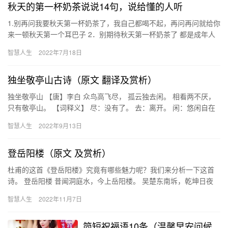
秋天的第一杯奶茶说说14句，说给懂的人听
1.别再问我要秋天第一杯奶茶了，我自己都喝不起，再问再问就给你
来一顿秋天第一个耳巴子 2．别期待秋天第一杯奶茶了 都是成年人
了 何不来点实际的 秋天第一箱雪花 我陪你勇闯天涯 3．…
智慧人生
2022年7月18日
独坐敬亭山古诗（原文 翻译及赏析）
独坐敬亭山 【唐】李白 众鸟高飞尽， 孤云独去闲。 相看两不厌，
只有敬亭山。 【词释义】 尽：没有了。 去：离开。 闲：悠闲自在
的样子。 相看：这里把山人格化，指诗人和敬亭山互相…
智慧人生
2022年9月13日
登岳阳楼（原文 及赏析）
杜甫的这首《登岳阳楼》究竟有哪些魅力呢？我们来分析一下这首
诗。 登岳阳楼 昔闻洞庭水，今上岳阳楼。 吴楚东南坼，乾坤日夜
浮。 亲朋无一字，老病有孤舟。 戎马关山北，凭轩涕泗流。 第…
智慧人生
2022年11月7日
简短祝福语10条（温馨早安问候