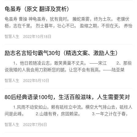
龟虽寿（原文 翻译及赏析）
龟虽寿 曹操 神龟虽寿，犹有竟时。 螣蛇乘雾，终为土灰。 老骥伏
枥，志在千里。 烈士暮年，壮心不已。 盈缩之期，不但在天。 养怡
之福，可得永年。 幸甚至哉，歌以咏志。 作者简介:(…
智慧人生
2022年10月18日
励志名言短句霸气30句（精选文案、激励人生）
1、他日若随凌云志，敢笑黄巢不丈夫。 ——宋江 2、那些
说我矮的人我会用刀割断您的腿。让您不会有我高。——陆亚桀
3、天作棋盘星作子 谁人敢下 4、没有一场战争是通…
智慧人生
2022年5月10日
80后经典语录100句，生活百般滋味，人生需要笑对
1.风雨不动安如山，赖有砥柱立中流。横空大气排山去，砥柱人
间是此峰。 2.山雄有脊，房固赖梁。 3.一年之计在于春，
再续精彩看开局。 4.相知无远近，万里尚为邻。 …
智慧人生
2022年7月6日