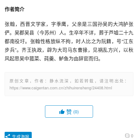
作者简介
张翰，西晋文学家，字季鹰，父亲是三国孙吴的大鸿胪张
俨。吴郡吴县（今苏州）人。生卒年不详，葬于芦墟二十九
都南役圩。张翰性格放纵不拘，时人比之为阮籍，号“江东
步兵”。齐王执政，辟为大司马东曹掾，见祸乱方兴，以秋
风起思吴中菰菜、莼羹、鲈鱼为由辞官而归。
原创文章，作者：静水流深，如若转载，请注明出处：
https://www.caigentan.com.cn/zhihuirensheng/24408.html
赞
(0)
0
生成海报