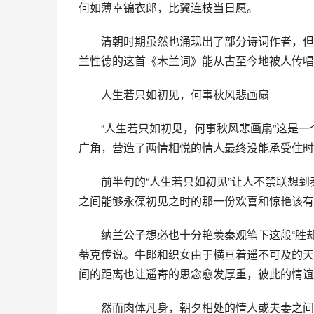
何如薄幸锦衣郎，比翼连枝当日愿。
　　清朝时期虽然也涌现出了部分诗词作者，但
兰性德的这首《木兰词》能从古至今地被人传唱
　　人生若只如初见，何事秋风悲画扇
　　“人生若只如初见，何事秋风悲画扇”这是
广角，营造了两情相悦的情人最终没能承受住时
　　前半句的“人生若只如初见”让人不禁联想到
之间能够永葆初见之时的那一份欢喜和惊艳该有
　　纳兰公子想必也十分艳羡秦观笔下这般“胜
蒂克传说。牛郎和织女由于横亘着遥不可及的天
间的距离也让遥寄的思念愈发厚重，彼此的情谊
　　然而肉体凡身，朝夕相处的情人或夫妻之间却