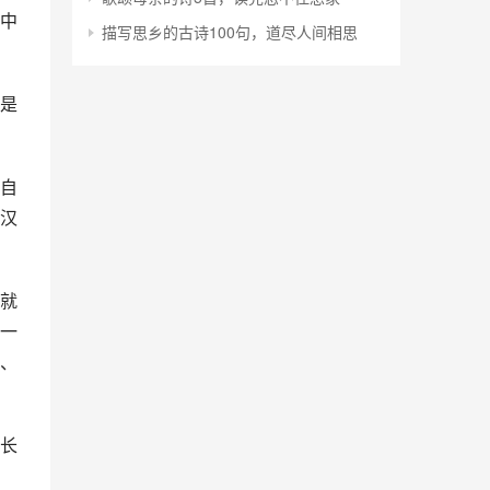
中
描写思乡的古诗100句，道尽人间相思
是
自
汉
就
一
、
长