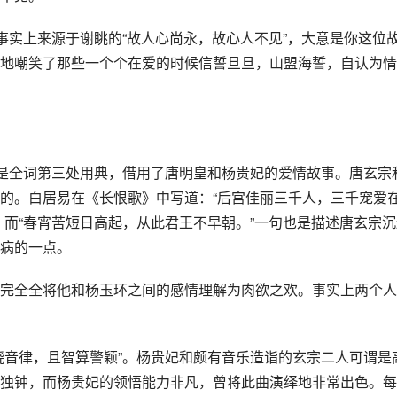
事实上来源于谢眺的“故人心尚永，故心人不见”，大意是你这位
地嘲笑了那些一个个在爱的时候信誓旦旦，山盟海誓，自认为情
”是全词第三处用典，借用了唐明皇和杨贵妃的爱情故事。唐玄宗
的。白居易在《长恨歌》中写道：“后宫佳丽三千人，三千宠爱
。而“春宵苦短日高起，从此君王不早朝。”一句也是描述唐玄宗沉
病的一点。
完全全将他和杨玉环之间的感情理解为肉欲之欢。事实上两个人
晓音律，且智算警颖”。杨贵妃和颇有音乐造诣的玄宗二人可谓是
独钟，而杨贵妃的领悟能力非凡，曾将此曲演绎地非常出色。每