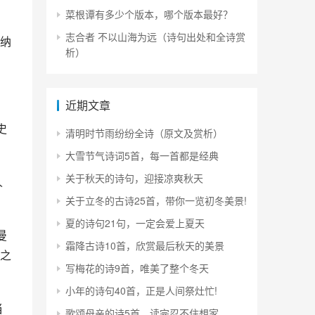
菜根谭有多少个版本，哪个版本最好？
志合者 不以山海为远（诗句出处和全诗赏
纳
析）
近期文章
史
清明时节雨纷纷全诗（原文及赏析）
大雪节气诗词5首，每一首都是经典
关于秋天的诗句，迎接凉爽秋天
人
关于立冬的古诗25首，带你一览初冬美景!
夏的诗句21句，一定会爱上夏天
曼
霜降古诗10首，欣赏最后秋天的美景
之
写梅花的诗9首，唯美了整个冬天
小年的诗句40首，正是人间祭灶忙!
当
歌颂母亲的诗5首，读完忍不住想家