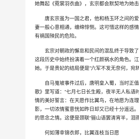
她舞起《霓裳羽衣曲》，玄宗都会默契地为她击
　　唐玄宗虽为一国之君，他和杨玉环之间的爱
妻一般心意相通，缠绵悱恻。这可惜这样的感情
有祸国殃民的危险。
　　玄宗对朝政的懈怠和民间的混乱终于导致了
这段历史中始终扮演着一个红颜祸水的角色。江
她。于是贵妃的结局便是”六军不发无奈何，宛转
　　自马嵬坡事件过后，唐明皇入蜀，当时正值
歌》里写道：“七月七日长生殿，夜半无人私语
情的美好誓言：在天愿作比翼鸟，在地愿为连理
影，一切浓情蜜意恍如昨日却又已经十分遥远。
的思念之情。这便是颈联“骊山语罢清宵半，泪
　　何如薄幸锦衣郎，比翼连枝当日愿