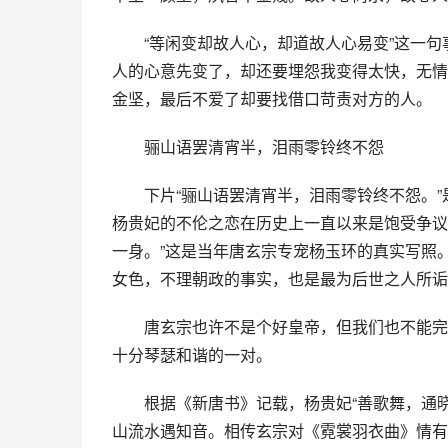
　　“等闲变却故人心，却道故人心易变”这一句
人的心意先变了，却还要埋怨我变得太快，无情
金坚，最后不爱了却要找借口苛责对方的人。
　　骊山语罢清宵半，泪雨零铃终不怨
　　下片“骊山语罢清宵半，泪雨零铃终不怨。
杨贵妃的不伦之恋在历史上一直以来是饱受争议
一身。”这是当年唐玄宗专宠杨玉环的真实写照
女色，不理朝政的事实，也是最为后世之人所诟
　　唐玄宗也许不是个好皇帝，但我们也不能完
十分琴瑟和谐的一对。
　　根据《新唐书》记载，杨贵妃“善歌舞，通
山流水遇知音。相传玄宗对《霓裳羽衣曲》情有