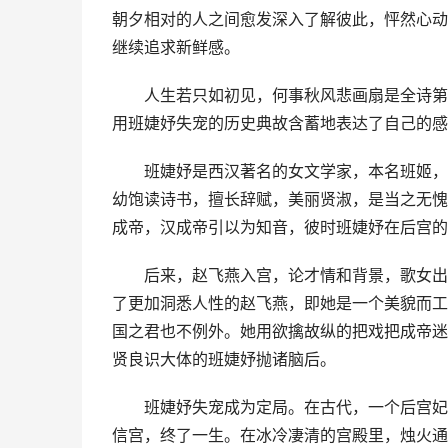
朝夕相对的人之间愈发深入了解彼此，怦然心动
继续追求新鲜感。
　　人生若只如初见，何事秋风悲画扇是全诗第
用班婕妤失宠的历史典故含蓄地表达了自己的感
　　班婕妤是西汉著名的女文学家，本名班姬，
幼饱读诗书，擅长辞赋，美丽贤淑，是当之无愧
成帝，汉成帝引以为知音，彼时班婕妤在后宫的
　　后来，赵飞燕入宫，论才情和背景，歌女出
了更加洞悉人性的赵飞燕，即她是一个美貌而工
国之君也不例外。她用欲擒故纵的把戏把成帝迷
贤良识大体的班婕妤抛诸脑后。
　　班婕妤失宠成为定局。在古代，一个后宫妃
信宫，终了一生。在冰冷凄清的宫殿里，烛火通