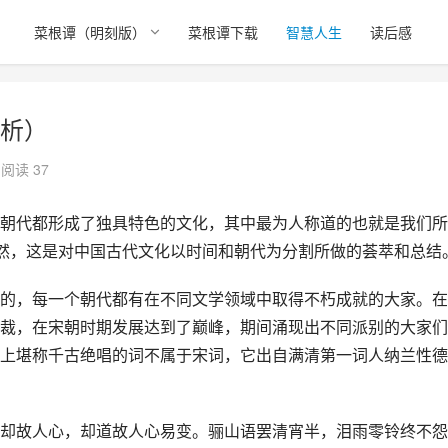
）
菜根谭（明刻版）
菜根谭下载
智慧人生
读后感
析）
阅读 37
朝代都形成了独具特色的文化，其中最为人称道的也就是我们所
当然，这是对中国古代文化以时间和朝代为分割所做的荟萃和总结
的，每一个朝代都有在不同文学领域中取得不朽成就的大家。在
裁，在宋朝时期发展达到了巅峰，期间涌现出不同派别的大家们
上堪称千古绝唱的词不属于宋词，它出自满清第一词人纳兰性德
却故人心，却道故人心易变。骊山语罢清宵半，泪雨零铃终不怨