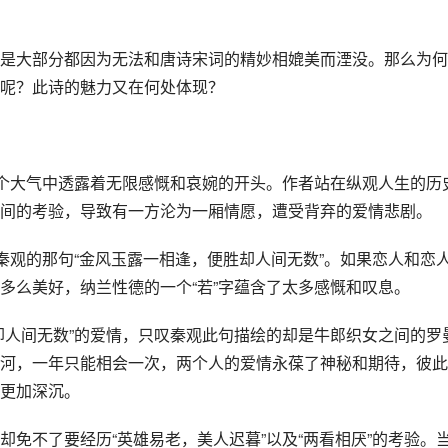
是大部分都因为无法和唐诗宋词的精妙相媲美而湮没。那么为何
呢？此诗的魅力又在何处体现？
一个大气中透露着无限感慨和哀婉的开头。作者站在纵观人生的历
间的考验，导致有一方沦为一厢情愿，遭受背弃的爱情悲剧。
秦观的那句“金风玉露一相逢，便胜却人间无数”。如果恋人和恋
多么美好，纳兰性德的一个“若”字蕴含了太多感慨和叹息。
却人间无数”的爱情，只叹秦观此句描绘的却是牛郎织女之间的罗
河，一年只能相会一次，两个人的爱情永葆了神秘和期待，彼此
更加深沉。
免不了要经历“英雄易老，美人迟暮”以及“两看相厌”的考验。