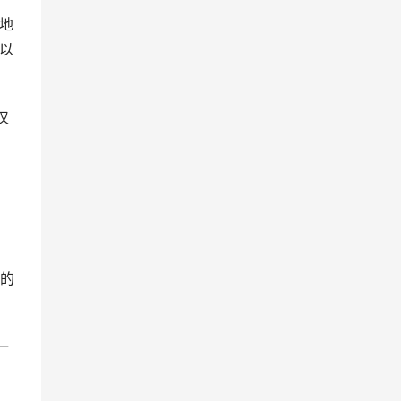
地
以
汉
的
一