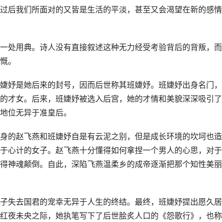
过后我们所面对的又皆是生活的平淡，甚至又会渴望在新的感情
一处用典。诗人没有直接叙述这种无力经受考验背后的背叛，而
慨。
婕妤是她后来的封号，因而后世称其班婕妤。班婕妤出身名门，
的才女。后来，班婕妤被选入后宫，她的才情和美貌深深吸引了
地位无异于准皇后。
身的赵飞燕和班婕妤自是有云泥之别，但是成长环境的坎坷也造
于心计的女子。赵飞燕十分懂得如何拿捏一个男人的心思，对于
得神魂颠倒。自此，深陷飞燕温柔乡的成帝逐渐把那个知性美丽
子失去国君的宠幸无异于人生的终结。最终，班婕妤提出愿久居
红夜未央之际，她执笔写下了后世脍炙人口的《怨歌行》，也称