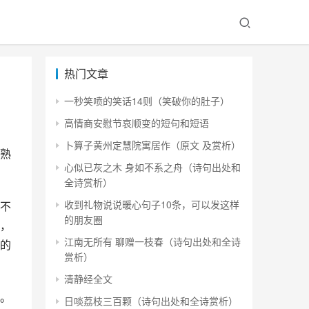
热门文章
一秒笑喷的笑话14则（笑破你的肚子）
高情商安慰节哀顺变的短句和短语
卜算子黄州定慧院寓居作（原文 及赏析）
熟
心似已灰之木 身如不系之舟（诗句出处和
。
全诗赏析）
收到礼物说说暖心句子10条，可以发这样
不
的朋友圈
，
江南无所有 聊赠一枝春（诗句出处和全诗
的
赏析）
清静经全文
。
日啖荔枝三百颗（诗句出处和全诗赏析）