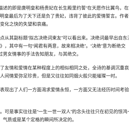
”描述的即是唐明皇和杨贵妃在长生殿里约誓“在天愿作比翼鸟，在
示了明皇最后为了天下还是负了贵妃，违背了彼此的爱情誓言。作者
变化之快的失望和哀痛。
点从其副标题“拟古决绝词柬友”可以看出来。决绝词最早出自东
，其中有一句“闻君有两意，故来相决绝”。“决绝”意为断绝交
通过男女情事的手法告知朋友，与其绝交。
了友情和爱情在某种程度上的相似相同之处，全诗的基调沉重哀
人间情爱弥足珍贵，但是又往往如同烟火般只能璀璨一时。
表现出了人们一方面渴求爱情永恒，一方面又无法经历时间考验
。可是事实往往是“一生一世一双人”的念头往往只在初见的惊鸿
相、气质或是某个定格的瞬间所决定的。