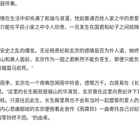
鼓伴奏。
情在生活中却充满了和谐与浪漫，恍如普通百姓人家之中的恩爱
只能在平民小家之中令人欣羡，一旦发生在国君和妃子之间就随
安史之乱的爆发。无论杨贵妃和玄宗的感情是否为外人道，她终
山和美人面前，玄宗作为一国之君断然不能负苍生，那便只能负
蛾眉马前死。”
雨季，玄宗在一个夜晚忽闻雨中铃音，感慨万千。白居易在《长
时。”这里的长生殿就是骊山的华清宫，玄宗曾在这里向贵妃许下
枝。只是往后此生，长生殿里再也不会有当时一起盟誓的爱人的
内心悲痛郁结的玄宗便按着此音作《雨霖铃》一曲寄托自己对妃
雨零铃终不怨。”的由来。