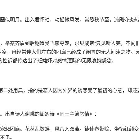
圆似明月。出入君怀袖，动摇微风发。常恐秋节至，凉飚夺炎热
，举案齐眉到后期遭受飞燕夺宠，眼见成帝“只见新人笑，不闻
转凉，曾经常伴人们左右的团扇已经成了闲置的无人问津之物。
中”的控诉都传达出了班婕妤对感情遭际的无限哀婉怨念。
，第二处用典，指的是恋人因为外界的诱惑变了最初的心意，却还
。出自诗人谢眺的闺怨诗《同王主簿怨情》：
宠悲团扇。花丛乱数蝶，风帘入双燕。徒使春带赊，坐惜红颜变
不见。