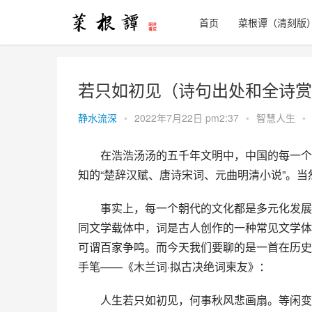
首页
菜根谭（清刻版
若只如初见（诗句出处和全诗赏
静水流深
•
2022年7月22日 pm2:37
•
智慧人生
•
　　在浩浩汤汤的五千年文明中，中国的每一个
知的“楚辞汉赋、唐诗宋词、元曲明清小说”。
　　事实上，每一个朝代的文化都是多元化发展
同文学载体中，词是古人创作的一种常见文学体
可谓百家争鸣。而今天我们要聊的是一首在历史
手笔——《木兰词·拟古决绝词柬友》：
　　人生若只如初见，何事秋风悲画扇。等闲变