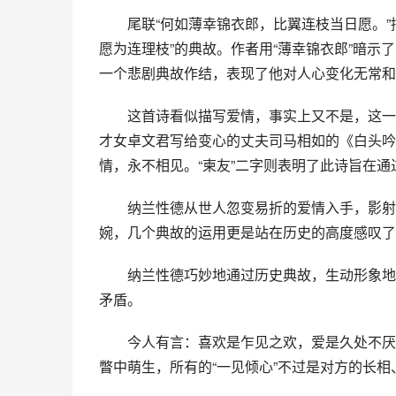
　　尾联“何如薄幸锦衣郎，比翼连枝当日愿。
愿为连理枝”的典故。作者用“薄幸锦衣郎”暗
一个悲剧典故作结，表现了他对人心变化无常和
　　这首诗看似描写爱情，事实上又不是，这一
才女卓文君写给变心的丈夫司马相如的《白头吟》
情，永不相见。“柬友”二字则表明了此诗旨在
　　纳兰性德从世人忽变易折的爱情入手，影射
婉，几个典故的运用更是站在历史的高度感叹了
　　纳兰性德巧妙地通过历史典故，生动形象地
矛盾。
　　今人有言：喜欢是乍见之欢，爱是久处不厌
瞥中萌生，所有的“一见倾心”不过是对方的长