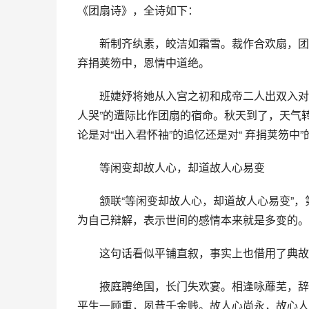
《团扇诗》，全诗如下：
　　新制齐纨素，皎洁如霜雪。裁作合欢扇，团
弃捐荚笏中，恩情中道绝。
　　班婕妤将她从入宫之初和成帝二人出双入对
人哭”的遭际比作团扇的宿命。秋天到了，天气
论是对“出入君怀袖”的追忆还是对“ 弃捐荚笏
　　等闲变却故人心，却道故人心易变
　　颔联“等闲变却故人心，却道故人心易变”
为自己辩解，表示世间的感情本来就是多变的。
　　这句话看似平铺直叙，事实上也借用了典故
　　掖庭聘绝国，长门失欢宴。相逢咏蘼芜，辞
平生一顾重，夙昔千金贱。故人心尚永，故心人