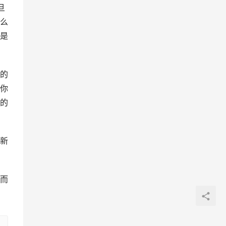
旦
么
是
的
你
的
新
而