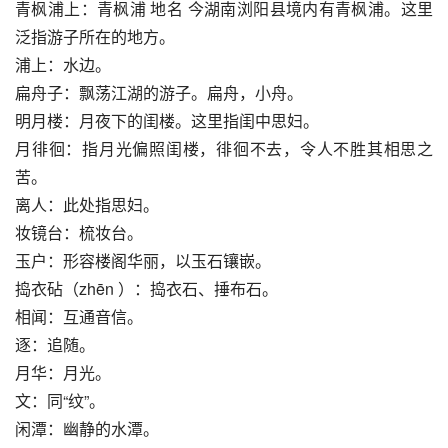
青枫浦上：青枫浦 地名 今湖南浏阳县境内有青枫浦。这里
泛指游子所在的地方。
浦上：水边。
扁舟子：飘荡江湖的游子。扁舟，小舟。
明月楼：月夜下的闺楼。这里指闺中思妇。
月徘徊：指月光偏照闺楼，徘徊不去，令人不胜其相思之
苦。
离人：此处指思妇。
妆镜台：梳妆台。
玉户：形容楼阁华丽，以玉石镶嵌。
捣衣砧（zhēn ）：捣衣石、捶布石。
相闻：互通音信。
逐：追随。
月华：月光。
文：同“纹”。
闲潭：幽静的水潭。