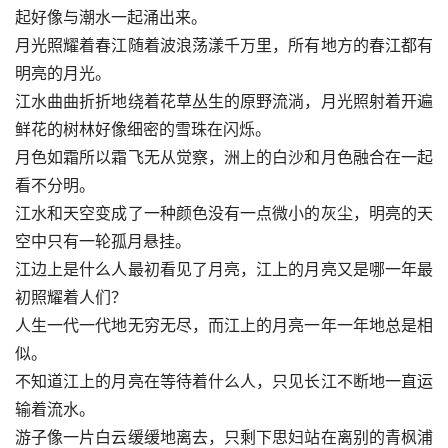
起好像与潮水一起涌出来。
月光照耀着春江随着波浪荡漾千万里，所有地方的春江都有
明亮的月光。
江水曲曲折折地绕着花草丛生的原野流淌，月光照射着开遍
鲜花的树林好像细密的雪珠在闪烁。
月色如霜所以霜飞无从觉察，洲上的白沙和月色融合在一起
看不分明。
江水和天空变成了一种颜色没有一点微小的灰尘，明亮的天
空中只有一轮孤月悬挂。
江边上是什么人最初看见了月亮，江上的月亮又是哪一年最
初照耀着人们？
人生一代一代地无穷无尽，而江上的月亮一年一年地总是相
似。
不知道江上的月亮在等待着什么人，只见长江不断地一直运
输着流水。
游子像一片白云缓缓地离去，只剩下思妇站在离别的青枫浦