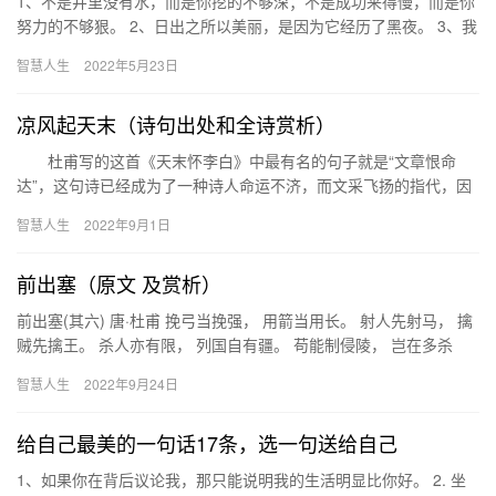
1、不是井里没有水，而是你挖的不够深；不是成功来得慢，而是你
努力的不够狠。 2、日出之所以美丽，是因为它经历了黑夜。 3、我
爬得越高，眼前的风景就越发迷人。 4、现在的拼命努力，不…
智慧人生
2022年5月23日
凉风起天末（诗句出处和全诗赏析）
杜甫写的这首《天末怀李白》中最有名的句子就是“文章恨命
达”，这句诗已经成为了一种诗人命运不济，而文采飞扬的指代，因
为这短短五字说明了一个文学创作的道理。 那就是诗歌是感情
智慧人生
2022年9月1日
波…
前出塞（原文 及赏析）
前出塞(其六) 唐·杜甫 挽弓当挽强， 用箭当用长。 射人先射马， 擒
贼先擒王。 杀人亦有限， 列国自有疆。 苟能制侵陵， 岂在多杀
伤？ 《晋书·乐志》云：“《出塞》、《入塞》之曲…
智慧人生
2022年9月24日
给自己最美的一句话17条，选一句送给自己
1、如果你在背后议论我，那只能说明我的生活明显比你好。 2. 坐