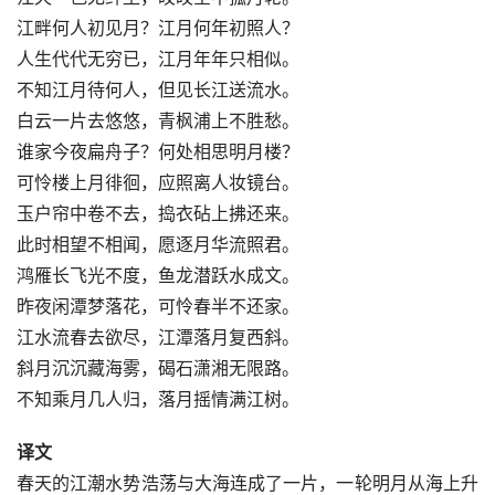
江畔何人初见月？江月何年初照人？
人生代代无穷已，江月年年只相似。
不知江月待何人，但见长江送流水。
白云一片去悠悠，青枫浦上不胜愁。
谁家今夜扁舟子？何处相思明月楼？
可怜楼上月徘徊，应照离人妆镜台。
玉户帘中卷不去，捣衣砧上拂还来。
此时相望不相闻，愿逐月华流照君。
鸿雁长飞光不度，鱼龙潜跃水成文。
昨夜闲潭梦落花，可怜春半不还家。
江水流春去欲尽，江潭落月复西斜。
斜月沉沉藏海雾，碣石潇湘无限路。
不知乘月几人归，落月摇情满江树。
译文
春天的江潮水势浩荡与大海连成了一片，一轮明月从海上升