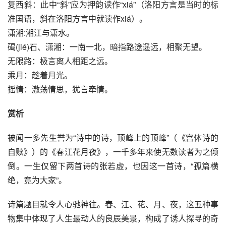
复西斜：此中“斜”应为押韵读作“xiá”（洛阳方言是当时的标
准国语，斜在洛阳方言中就读作xiá）。
潇湘:湘江与潇水。
碣(jié)石、潇湘：一南一北，暗指路途遥远，相聚无望。
无限路：极言离人相距之远。
乘月：趁着月光。
摇情：激荡情思，犹言牵情。
赏析
被闻一多先生誉为“诗中的诗，顶峰上的顶峰”（《宫体诗的
自赎》）的《春江花月夜》，一千多年来使无数读者为之倾
倒。一生仅留下两首诗的张若虚，也因这一首诗，“孤篇横
绝，竟为大家”。
诗篇题目就令人心驰神往。春、江、花、月、夜，这五种事
物集中体现了人生最动人的良辰美景，构成了诱人探寻的奇