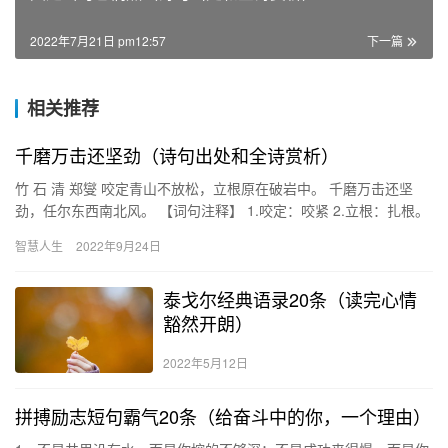
2022年7月21日 pm12:57
下一篇
相关推荐
千磨万击还坚劲（诗句出处和全诗赏析）
竹 石 清 郑燮 咬定青山不放松，立根原在破岩中。 千磨万击还坚
劲，任尔东西南北风。 【词句注释】 1.咬定：咬紧 2.立根：扎根。
破岩：裂开的山岩，即岩石的缝隙。 3.千磨万击：…
智慧人生
2022年9月24日
泰戈尔经典语录20条（读完心情
豁然开朗）
2022年5月12日
拼搏励志短句霸气20条（给奋斗中的你，一个理由）