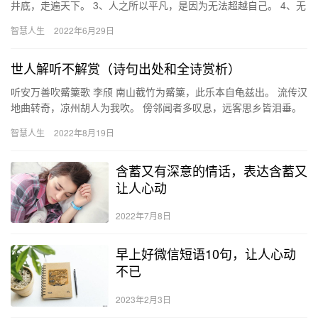
井底，走遍天下。 3、人之所以平凡，是因为无法超越自己。 4、无
论你是单身、恋爱还是分手，希望你能明白，人生的目标不…
智慧人生
2022年6月29日
世人解听不解赏（诗句出处和全诗赏析）
听安万善吹觱篥歌 李颀 南山截竹为觱篥，此乐本自龟兹出。 流传汉
地曲转奇，凉州胡人为我吹。 傍邻闻者多叹息，远客思乡皆泪垂。
世人解听不解赏，长飙风中自来往。 枯桑老柏寒飕飕，九雏…
智慧人生
2022年8月19日
含蓄又有深意的情话，表达含蓄又
让人心动
2022年7月8日
早上好微信短语10句，让人心动
不已
2023年2月3日