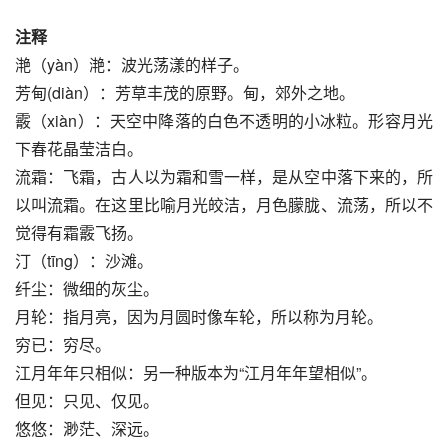
注释
滟（yàn）滟：波光荡漾的样子。
芳甸(diàn）：芳草丰茂的原野。甸，郊外之地。
霰（xiàn）：天空中降落的白色不透明的小冰粒。形容月光
下春花晶莹洁白。
流霜：飞霜，古人以为霜和雪一样，是从空中落下来的，所
以叫流霜。在这里比喻月光皎洁，月色朦胧、流荡，所以不
觉得有霜霰飞扬。
汀（tīng）：沙滩。
纤尘：微细的灰尘。
月轮：指月亮，因为月圆时像车轮，所以称为月轮。
穷已：穷尽。
江月年年只相似：另一种版本为“江月年年望相似”。
但见：只见、仅见。
悠悠：渺茫、深远。