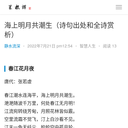
海上明月共潮生（诗句出处和全诗赏
析）
静水流深
•
2022年7月21日 pm12:54
•
智慧人生
•
阅读 13
春江花月夜
唐代：张若虚
春江潮水连海平，海上明月共潮生。
滟滟随波千万里，何处春江无月明！
江流宛转绕芳甸，月照花林皆似霰。
空里流霜不觉飞，汀上白沙看不见。
江天一色无纤尘，皎皎空中孤月轮。