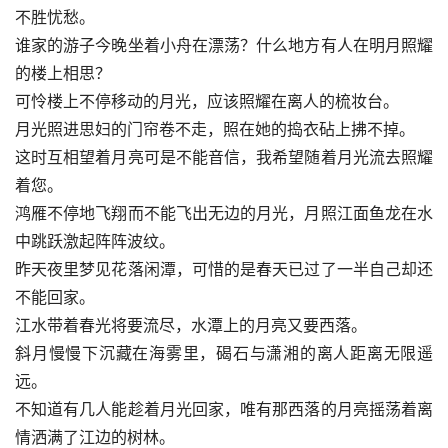
不胜忧愁。
谁家的游子今晚坐着小舟在漂荡？什么地方有人在明月照耀
的楼上相思？
可怜楼上不停移动的月光，应该照耀在离人的梳妆台。
月光照进思妇的门帘卷不走，照在她的捣衣砧上拂不掉。
这时互相望着月亮可是不能音信，我希望随着月光流去照耀
着您。
鸿雁不停地飞翔而不能飞出无边的月光，月照江面鱼龙在水
中跳跃激起阵阵波纹。
昨天夜里梦见花落闲潭，可惜的是春天已过了一半自己却还
不能回家。
江水带着春光将要流尽，水潭上的月亮又要西落。
斜月慢慢下沉藏在海雾里，碣石与潇湘的离人距离无限遥
远。
不知道有几人能趁着月光回家，唯有那西落的月亮摇荡着离
情洒满了江边的树林。