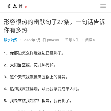
形容很热的幽默句子27条，一句话告诉
你有多热
静水流深
•
2022年7月6日 pm4:08
•
智慧人生
•
阅读 9
1、你那边怎么样我这边已经熟了。
2、太阳当空照，花儿热死掉。
3、这个天气我就像高压锅上的排骨。
4、热到我疯狂锤墙，从此我家变成单人间。
5、我是雪糕我超甜！但是，我要化了。