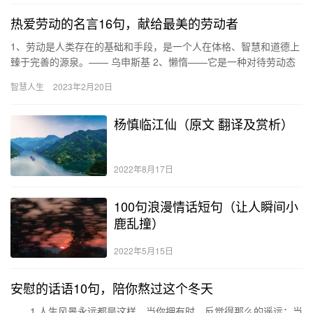
热爱劳动的名言16句，献给最美的劳动者
1、劳动是人类存在的基础和手段，是一个人在体格、智慧和道德上
臻于完善的源泉。—— 乌申斯基 2、懒惰——它是一种对待劳动态
度的特殊作风。它以难以卷入工作而易于离开工作为其特点。——
智慧人生
2023年2月20日
…
杨慎临江仙（原文 翻译及赏析）
2022年8月17日
100句浪漫情话短句（让人瞬间小
鹿乱撞）
2022年5月15日
安慰的话语10句，陪你熬过这个冬天
1.人生风景永远都是这样，当你拥有时，反觉得那么的遥远；当