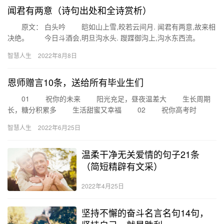
闻君有两意（诗句出处和全诗赏析）
原文： 白头吟 皑如山上雪,皎若云间月. 闻君有两意,故来相
决绝。 今日斗酒会,明旦沟水头. 躞蹀御沟上,沟水东西流。
凄凄复凄凄,嫁取不须啼. 愿得一心人,白头不…
智慧人生
2022年8月8日
恩师赠言10条，送给所有毕业生们
01 祝你的未来 阳光充足，昼夜温差大 生长周期
长，糖分积累多 生活甜蜜又幸福 02 祝你高考时
如海洋运输般强大 如公路运输般灵活 如管道…
智慧人生
2022年6月25日
温柔干净无关爱情的句子21条
（简短精辟有文采）
2022年4月25日
坚持不懈的奋斗名言名句14句，