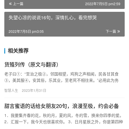
上一篇
2022年7月5日 pm2:59
失望心凉的说说16句，深情扎心，看完想哭
2022年7月5日 pm3:05
下一篇
相关推荐
货殖列传（原文与翻译）
老子曰①：“至治之极②，邻国相望，鸡狗之声相闻，民各甘其食
③，美其服④，安其俗，乐其业，至老死不相往来。”必用此为务
⑤，挽近世涂民耳目⑥，则几无行矣⑦。 ①引文见《老子》下篇第
智慧人生
2023年1月31日
八十…
甜言蜜语的话给女朋友20句，浪漫至极，约会必备
1．我要集齐春的花，秋的月，夏的风，冬的雪，换来你四季的爱。
2．汇报一下，我今天也很喜欢你。 3．日月星辰之外，你是第四种
难得。 4．我有小跟班啦 5．想喝满嘴牛奶，牛奶给我软软…