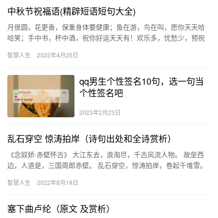
中秋节祝福语(精辟短语短句大全)
月很圆，花更香，保重身体要健康；鱼在游，鸟在叫，愿你天天哈
哈笑；手中书，杯中酒，祝你好运天天有！欢乐多，忧愁少，预祝
中秋节快乐！ 月是中秋分外明，我把问候遥相寄；皓月当空洒清
智慧人生
2022年4月25日
辉，中…
qq男生个性签名10句，选一句当
个性签名吧
2023年2月23日
乱石穿空 惊涛拍岸（诗句出处和全诗赏析）
《念奴娇·赤壁怀古》 大江东去，浪淘尽，千古风流人物。 故垒西
边，人道是，三国周郎赤壁。 乱石穿空，惊涛拍岸，卷起千堆雪。
江山如画，一时多少豪杰。 遥想公瑾当年，小乔初嫁了，雄姿…
智慧人生
2022年8月19日
塞下曲卢纶（原文 及赏析）