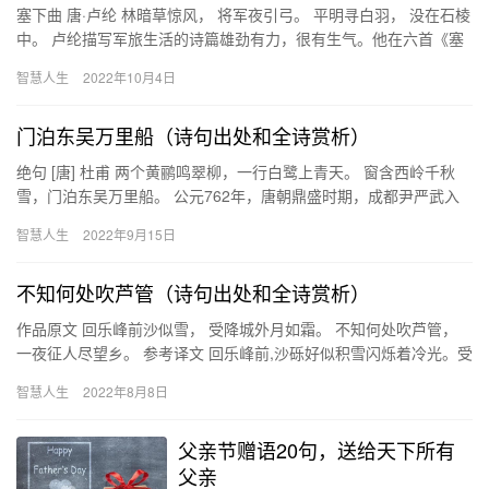
塞下曲 唐·卢纶 林暗草惊风， 将军夜引弓。 平明寻白羽， 没在石棱
中。 卢纶描写军旅生活的诗篇雄劲有力，很有生气。他在六首《塞
下曲》中，善于从不同的角度刻划将军的形象：或绣旗下发…
智慧人生
2022年10月4日
门泊东吴万里船（诗句出处和全诗赏析）
绝句 [唐] 杜甫 两个黄鹂鸣翠柳，一行白鹭上青天。 窗含西岭千秋
雪，门泊东吴万里船。 公元762年，唐朝鼎盛时期，成都尹严武入
朝，当时由于“安史之乱”，杜甫一度避往梓州…
智慧人生
2022年9月15日
不知何处吹芦管（诗句出处和全诗赏析）
作品原文 回乐峰前沙似雪， 受降城外月如霜。 不知何处吹芦管，
一夜征人尽望乡。 参考译文 回乐峰前,沙砾好似积雪闪烁着冷光。受
降城外,天地间一轮孤月,凛凛寒辉笼罩如同凝霜。不知从…
智慧人生
2022年8月8日
父亲节赠语20句，送给天下所有
父亲