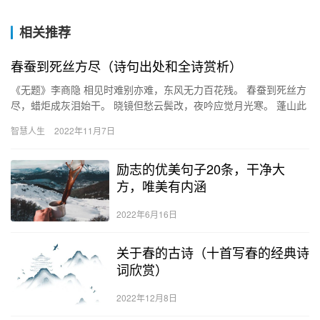
相关推荐
春蚕到死丝方尽（诗句出处和全诗赏析）
《无题》李商隐 相见时难别亦难，东风无力百花残。 春蚕到死丝方
尽，蜡炬成灰泪始干。 晓镜但愁云鬓改，夜吟应觉月光寒。 蓬山此
去无多路，青鸟殷勤为探看。 ＂相见时难别亦难，东风无力百…
智慧人生
2022年11月7日
励志的优美句子20条，干净大
方，唯美有内涵
2022年6月16日
关于春的古诗（十首写春的经典诗
词欣赏）
2022年12月8日