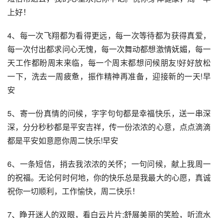
上好！
4、每一次飞翔都为看得更远，每一次等待都为获得真爱，
每一次付出都求问心无愧，每一次舞动都想激情妩媚，每一
天工作都盼周末来临，每一个周末都想问候朋友!好好放松
一下，洗去一周疲惫，振作精神再准备，迎接新的一天!早
安
5、寄一份真情的问候，字字句句都是幸福快乐，送一串深
深，分分秒秒都是平安吉祥，传一份浓浓的心意，点点滴滴
都是平安如意愿你周二快乐!早安
6、一条短信，捎去我浓浓的关怀；一句问候，献上我周一
的祝福。无论何时何地，你的快乐总是我最大的心愿，真诚
祝你一切顺利，工作愉快，周二快乐！
7、睁开迷人的双眼，看白云片片;舒展美丽的笑脸，听流水