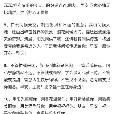
潺潺;拥抱快乐的今天，盼好运连连;朋友，早安!愿你心情无
比灿烂，生活舒心无忧烦!
8、白云问候天空，制造出风和日丽的惬意；高山问候大
地，绘画出峰峦雄伟的景象；浪花问候大海，描绘出波澜滔
天的奇观。清晨，阳光问候了我，还请我将问候传递，将温
暖带给我最亲近的人。于是我将问候传递给你：早安，愿你
开心一整天！
9、不管忙或是闲，放飞心情就是休闲。不管近或是远，内
心宁静路就不远。不管钱或是权，学会淡定心就不倦。不管
酸或是甜，智慧人生快乐绵绵。不管见不见面，总有朋友把
你惦念。早安，朋友！愿幸福一直在你身边！
10、用阳光照耀你，用香花温馨你；用好运装点你，用微笑
美丽你；用美酒陶醉你，用幸福祝福你。朋友，早安，祝：
平安健康黏着你，幸福快乐永伴你。