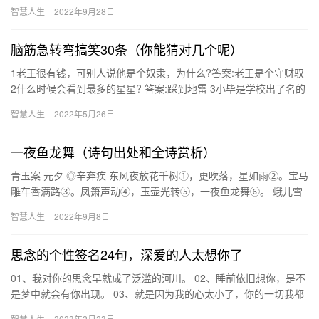
柔情似水，佳期如梦， 忍顾鹊桥归路。 两…
智慧人生
2022年9月28日
脑筋急转弯搞笑30条（你能猜对几个呢）
1老王很有钱，可别人说他是个奴隶，为什么?答案:老王是个守财驭
2什么时候会看到最多的星星? 答案:踩到地雷 3小毕是学校出了名的
逃课王，几乎有课必逃，但是有一节课，他却不敢逃，永…
智慧人生
2022年5月26日
一夜鱼龙舞（诗句出处和全诗赏析）
青玉案 元夕 ◎辛弃疾 东风夜放花千树①，更吹落，星如雨②。宝马
雕车香满路③。凤箫声动④，玉壶光转⑤，一夜鱼龙舞⑥。 蛾儿雪
柳黄金缕⑦，笑语盈盈暗香去⑧。众里寻他千百度，蓦然回首，…
智慧人生
2022年9月8日
思念的个性签名24句，深爱的人太想你了
01、我对你的思念早就成了泛滥的河川。 02、睡前依旧想你，是不
是梦中就会有你出现。 03、就是因为我的心太小了，你的一切我都
记在心里。 04、如果你明白我对你的思念，那你就不会任…
智慧人生
2023年2月23日