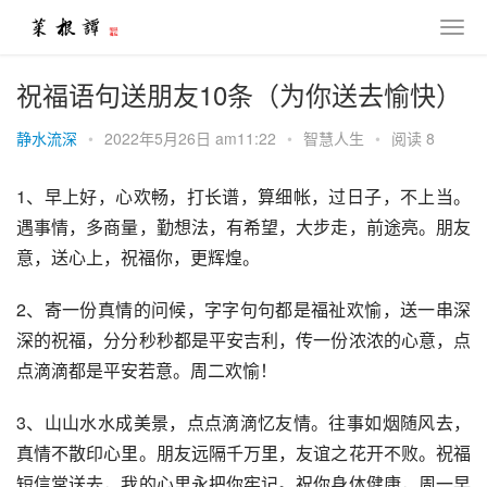
祝福语句送朋友10条（为你送去愉快）
静水流深
•
2022年5月26日 am11:22
•
智慧人生
•
阅读 8
1、早上好，心欢畅，打长谱，算细帐，过日子，不上当。
遇事情，多商量，勤想法，有希望，大步走，前途亮。朋友
意，送心上，祝福你，更辉煌。
2、寄一份真情的问候，字字句句都是福祉欢愉，送一串深
深的祝福，分分秒秒都是平安吉利，传一份浓浓的心意，点
点滴滴都是平安若意。周二欢愉！
3、山山水水成美景，点点滴滴忆友情。往事如烟随风去，
真情不散印心里。朋友远隔千万里，友谊之花开不败。祝福
短信常送去，我的心里永把你牢记。祝你身体健康，周一早