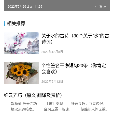
2022年5月26日 am11:25
下一篇
相关推荐
关于水的古诗（30个关于“水”的古
诗词）
2022年12月8日
个性签名干净短句20条（你肯定
会喜欢）
2022年5月12日
纤云弄巧（原文 翻译及赏析）
鹊桥仙·纤云弄巧 【宋】秦观 纤云弄巧，飞星传恨，
银汉迢迢暗度。 金风玉露一相逢， 便胜却人间无数。