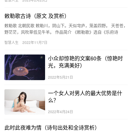
敕勒歌古诗（原文 及赏析）
敕勒歌 北朝民歌 敕勒川，阴山下。天似穹庐，笼盖四野。 天苍苍，
野茫茫，风吹草低见牛羊。 作品简介 《敕勒歌》选自《乐府诗
集》，是南北朝时期黄河以北一带的北朝流传的一首民…
智慧人生
2022年11月7日
小众却惊艳的文案60条（惊艳时
光，充满美好）
2022年5月21日
一个女人对男人的最大优势是什
么？
2022年4月24日
此时此夜难为情（诗句出处和全诗赏析）