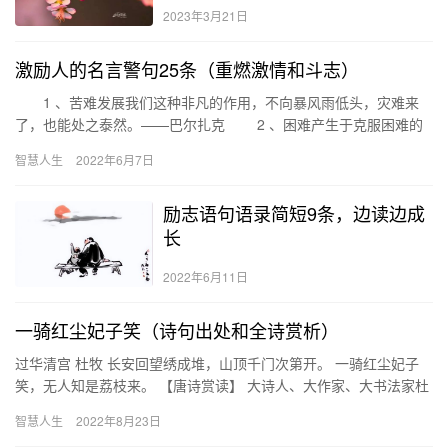
2023年3月21日
激励人的名言警句25条（重燃激情和斗志）
1 、苦难发展我们这种非凡的作用，不向暴风雨低头，灾难来
了，也能处之泰然。——巴尔扎克 2 、困难产生于克服困难的
努力中。——斯迈尔斯 3 、刀在石上磨，刀越来越快，石…
智慧人生
2022年6月7日
励志语句语录简短9条，边读边成
长
2022年6月11日
一骑红尘妃子笑（诗句出处和全诗赏析）
过华清宫 杜牧 长安回望绣成堆，山顶千门次第开。 一骑红尘妃子
笑，无人知是荔枝来。 【唐诗赏读】 大诗人、大作家、大书法家杜
牧是晚唐的一个代表性人物，作为宰相的后代（祖父杜佑曾为宰…
智慧人生
2022年8月23日