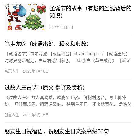
圣诞节的故事（有趣的圣诞背后的
知识）
2022年5月5日
笔走龙蛇（成语出处、释义和典故）
【成语名字】笔走龙蛇 【成语拼音】bǐ zǒu lóng shé 【成语出处】
时时只见龙蛇走，左盘右蹙旭惊电。 唐·李白《草书歌行》 【近义
词】笔底龙蛇、行云流水、龙飞凤舞、字走龙…
智慧人生
2023年1月16日
过故人庄古诗（原文 翻译及赏析）
《过故人庄》 故人具鸡黍，邀我至田家。 绿树村边合，青山郭外
斜。 开轩面场圃，把酒话桑麻。 待到重阳日，还来就菊花。 孟浩然
（689年—740年），字浩然，号孟山人，襄州襄阳（今湖…
智慧人生
2022年9月15日
朋友生日祝福语，祝朋友生日文案高级56句