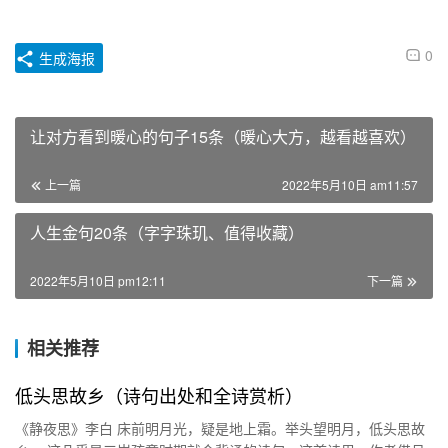
0
生成海报
让对方看到暖心的句子15条（暖心大方，越看越喜欢）
上一篇
2022年5月10日 am11:57
人生金句20条（字字珠玑、值得收藏）
2022年5月10日 pm12:11
下一篇
相关推荐
低头思故乡（诗句出处和全诗赏析）
《静夜思》李白 床前明月光，疑是地上霜。举头望明月，低头思故