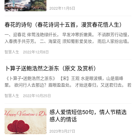
2022年11月5日
春花的诗句（春花诗词十五首，漫赏春花悟人生）
一、迎春花 侔莺浅艳绿纤长， 早发冲寒折嫩黄。 不诮群芳行动慢，
入春携手共芬芳。 二、海棠花 须知蜀影爱吴妆， 雨后人家纷出墙。
滞步王孙抱惆怅， 赶来已是满城香。 三、山茶花 …
智慧人生
2022年12月8日
卜算子送鲍浩然之浙东（原文 及赏析）
《卜算子•送鲍浩然之浙东》 【宋】王观 水是眼波横，山是眉峰
聚。 欲问行人去那边？眉眼盈盈处。 才始送春归，又送君归去。 若
到江南赶上春，千万和春住。 王观（1035～1100），…
智慧人生
2022年10月25日
感人爱情短信50句，情人节精选
感人的情话
2023年3月27日