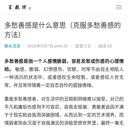
多愁善感是什么意思（克服多愁善感的
方法）
静水流深
•
2022年5月7日 pm6:25
•
智慧人生
•
阅读 22
多愁善感是指一个人感情脆弱，容易发愁或伤感的心理情
结。 
敏感、脆弱、幻想感伤、忧郁，时常不由自主地陷入
一种消沉的状态中，或者感叹生命短暂，或者感叹人世无
常，并且常伴随着一定自恋自怜的孤独情绪。
重度多愁善感者，对生活中的丑陋和阴暗难以接受，对己的
平凡和庸俗也感到不可容忍，容易走极端：勇敢者会因不满
于于现实和自我而突破困境，从而达到一定的艺术境界，而
懦弱者则会沉溺于自我满足的消极思想世界里，最终一事无