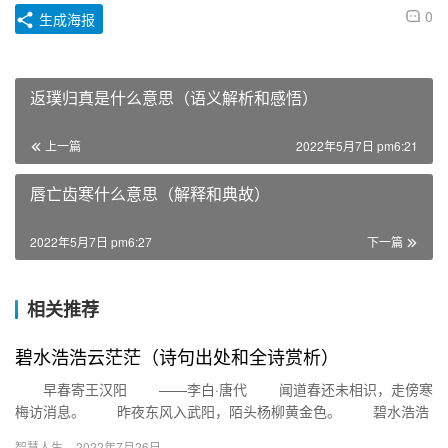
0
生成海报
返璞归真是什么意思（语义解析和感悟）
上一篇
2022年5月7日 pm6:21
唇亡齿寒什么意思（解释和典故）
2022年5月7日 pm6:27
下一篇
相关推荐
碧水浩浩云茫茫（诗句出处和全诗赏析）
早春寄王汉阳 ——李白·唐代 闻道春还未相识，走傍寒
梅访消息。 昨夜东风入武阳，陌头杨柳黄金色。 碧水浩浩
云茫茫，美人不来空断肠。 预拂青山一片石，与君连日…
智慧人生
2022年7月26日