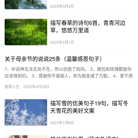
2023年3月4日
描写春草的诗句6首，青青河边
草，悠悠万里道
2023年3月1日
关于母亲节的说说25条（温馨感恩句子）
1、听说神无法无处不在，所以创造了妈妈。 2、面包和玫瑰都是你
应该得到的。 3、感谢你不是超人，却为我变成了万能。 4、爱不用
翻山越岭，孝心也无需漂洋过海。 5、吵过架、气过你，可…
智慧人生
2022年4月28日
描写雪的优美句子19句，描写冬
天雪花的美好文案
2023年1月6日